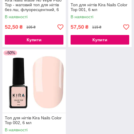
Kira Nails Matte No Wipe Fluo
Top - матовий топ для нігтів
Топ для нігтів Kira Nails Color
без лш, флуоресцентний, 6
Top 001, 6 мл
мл
В наявності
В наявності
52,50
57,50
₴
₴
105 ₴
115 ₴
Купити
Купити
–50%
Топ для нігтів Kira Nails Color
Top 002, 6 мл
В наявності