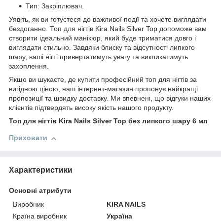
Тип: Закріплювач.
Уявіть, як ви готуєтеся до важливої події та хочете виглядати
бездоганно. Топ для нігтів Kira Nails Silver Top допоможе вам
створити ідеальний манікюр, який буде триматися довго і
виглядати стильно. Завдяки блиску та відсутності липкого
шару, ваші нігті привертатимуть увагу та викликатимуть
захоплення.
Якщо ви шукаєте, де купити професійний топ для нігтів за
вигідною ціною, наш інтернет-магазин пропонує найкращі
пропозиції та швидку доставку. Ми впевнені, що відгуки наших
клієнтів підтвердять високу якість нашого продукту.
Топ для нігтів Kira Nails Silver Top без липкого шару 6 мл
Приховати
Характеристики
Основні атрибути
Виробник
KIRA NAILS
Країна виробник
Україна