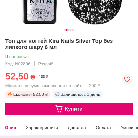
Топ для ногтей Kira Nails Silver Top без
липкого шару 6 мл
В наявності
Код: N02806
Роздріб
52,50
₴
105 ₴
Мінімальна сума замовлення на сайті — 200 ₴
Економія
52.50 ₴
Залишилось
1 день
Купити
Опис
Характеристики
Доставка
Оплата
Умови п