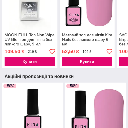
MOON FULL Top Non Wipe
Матовий топ для нігтів Kira
SAGA
UV-filter топ для нігтів без
Nails без липкого шару 6
Вітр
липкого шару, 9 мл
мл
без 
01, 
109,50
52,50
100
₴
₴
219 ₴
105 ₴
Купити
Купити
Акційні пропозиції та новинки
–50%
–50%