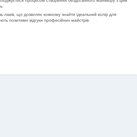
солоджуєтеся процесом створення бездоганного манікюру з цим
ь.
-лаків, що дозволяє кожному знайти ідеальний колір для
юють позитивні відгуки професійних майстрів.