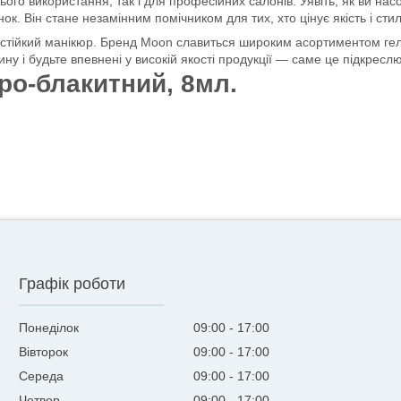
о використання, так і для професійних салонів. Уявіть, як ви на
к. Він стане незамінним помічником для тих, хто цінує якість і стил
 стійкий манікюр. Бренд Moon славиться широким асортиментом гель
ну і будьте впевнені у високій якості продукції — саме це підкресл
ро-блакитний, 8мл.
Графік роботи
Понеділок
09:00
17:00
Вівторок
09:00
17:00
Середа
09:00
17:00
Четвер
09:00
17:00