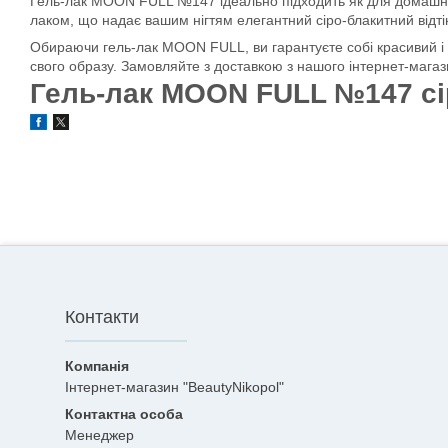
Гель-лак MOON FULL №147 ідеально підходить як для домашньог
лаком, що надає вашим нігтям елегантний сіро-блакитний відтіно
Обираючи гель-лак MOON FULL, ви гарантуєте собі красивий і
свого образу. Замовляйте з доставкою з нашого інтернет-магази
Гель-лак MOON FULL №147 сі
Контакти
Інтернет-магазин "BeautyNikopol"
Менеджер