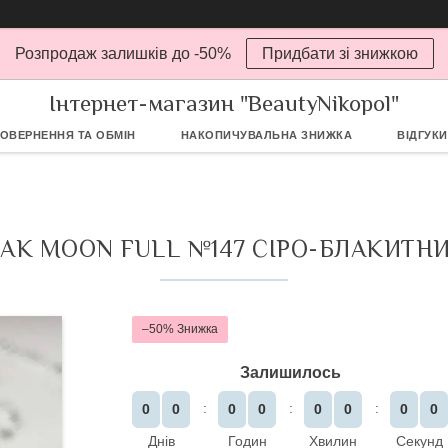
Розпродаж залишків до -50%
Придбати зі знижкою
Інтернет-магазин "BeautyNikopol"
ОВЕРНЕННЯ ТА ОБМІН
НАКОПИЧУВАЛЬНА ЗНИЖКА
ВІДГУКИ
АК MOON FULL №147 СІРО-БЛАКИТНИ
–50%
Залишилось
0
0
0
0
0
0
0
0
Днів
Годин
Хвилин
Секунд