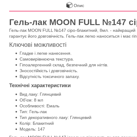
Опис
Гель-лак MOON FULL №147 сі
Гель-лак MOON FULL №147 сіро-блакитний, 8мл. - найкращий ви
гарантує його довговічність. Гель-лак легко наноситься і має г
Ключові можливості
Гладке і легке нанесення.
Самовирівнююча текстура.
Гіпоалергенний склад, безпечний для нігтів.
Зносостійкість і довговічність.
Відсутність токсичного запаху.
Технічні характеристики
Вид лаку: Глянцевий
Об'єм: 8 мл
Особливості: Емаль
Тип: Гель-лак
Тип декоративного лаку: Глянцевий
Колір: Блакитний
Модель: 147