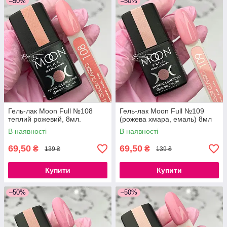
–50%
–50%
Гель-лак Moon Full №108
Гель-лак Moon Full №109
теплий рожевий, 8мл.
(рожева хмара, емаль) 8мл
В наявності
В наявності
69,50
69,50
₴
₴
139 ₴
139 ₴
Купити
Купити
–50%
–50%