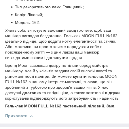
Тип декоративного лаку: Глянцевий;
Колір: Ліловий;
Модель: 162.
Уявіть собі: ви готуєте важливий захід і хочете, щоб ваш
манікюр виглядав бездоганно. Гель-лак MOON FULL №162
ідеально підійде, щоб додати нотку елегантності та стилю.
Або, можливо, ви просто хочете порадувати себе в
повсякденному житті — з цим лаком ваш манікюр
виглядатиме свіжим і доглянутим щодня.
Бренд Moon завоював довіру не тільки серед майстрів
манікюру, але й у клієнтів завдяки своїй високій якості та
різноманітності палітри. Ви можете
купити
гель-лак MOON
FULL №162 в нашому інтернет-магазині, знаючи, що він
зроблений з турботою про здоров'я ваших нігтів. У нас
доступні
доставка
та вигідні ціни, а також позитивні
відгуки
користувачів підтверджують його затребуваність і надійність.
Гель-лак MOON FULL №162 пастельний ліловий, 8мл.
Приховати