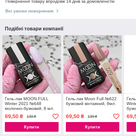
Повернення товару впродовж 14 днів за домовленістю
Всі умови повернення
Подібні товари компанії
Гель-лак MOON FULL
Гель-лак Moon Full №622
Гел
Winter 2021 №648
бузковий вінтажний, 8мл.
Wint
молочно-бузковий, 8 мл.
бузк
69,50
69,50
69,
₴
₴
139 ₴
139 ₴
Купити
Купити