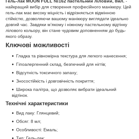
Гель-лак MOON FULL №162 пастельний ліловий, 8мл.
-
найкращий вибір для створення професійного манікюру. Цей
гель-лак має високу міцність і відрізняється відмінною
стійкістю, дозволяючи вашому манікюру виглядати ідеально
довгий час. Завдяки м’якому і ніжному пастельному відтінку
лілового кольору, він стане чудовим доповненням до будь-
якого образу.
Ключові можливості
Гладка та рівномірна текстура для легкого нанесення;
Гіпоалергенний склад, безпечний для нігтів;
Відсутність токсичного запаху;
Зносостійкість і довговічність покриття;
Широка палітра, що дозволяє вибрати ідеальний
відтінок.
Технічні характеристики
Вид лаку: Глянцевий;
Обсяг: 8 мл;
Особливості: Емаль;
Тип: Гель-лак;