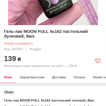
Гель-лак MOON FULL №162 пастельний
бузковий, 8мл.
Немає в наявності
Код: N02981
Роздріб
139
₴
Мінімальна сума замовлення на сайті — 200 ₴
Опис
Характеристики
Доставка
Оплата
Умови п
Опис
Гель-лак MOON FULL №162 пастельний ліловий, 8мл.