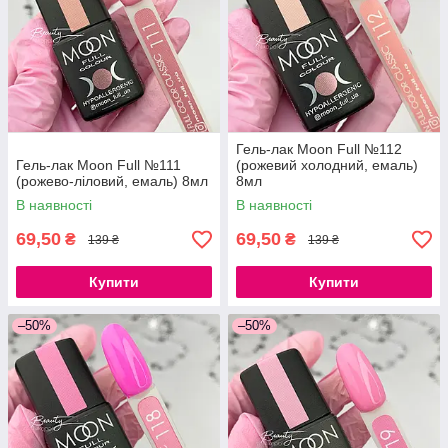
Гель-лак Moon Full №112
Гель-лак Moon Full №111
(рожевий холодний, емаль)
(рожево-ліловий, емаль) 8мл
8мл
В наявності
В наявності
69,50
69,50
₴
₴
139 ₴
139 ₴
Купити
Купити
–50%
–50%