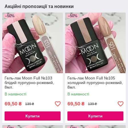
Акційні пропозиції та новинки
–50%
–50%
Гель-лак Moon Full №103
Гель-лак Moon Full №105
блідий пурпурно-рожевий,
холодний пурпурно-рожевий,
8мл.
8мл.
В наявності
В наявності
69,50
69,50
₴
₴
139 ₴
139 ₴
Купити
Купити