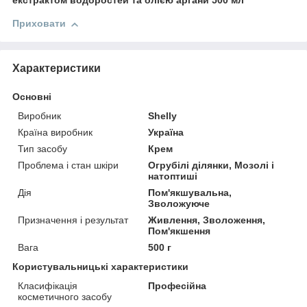
екстрактом водоростей та олією аргани 500 мл
Приховати
Характеристики
Основні
Виробник
Shelly
Країна виробник
Україна
Тип засобу
Крем
Проблема і стан шкіри
Огрубілі ділянки, Мозолі і
натоптиші
Дія
Пом'якшувальна,
Зволожуюче
Призначення і результат
Живлення, Зволоження,
Пом'якшення
Вага
500 г
Користувальницькі характеристики
Класифікація
Професійна
косметичного засобу