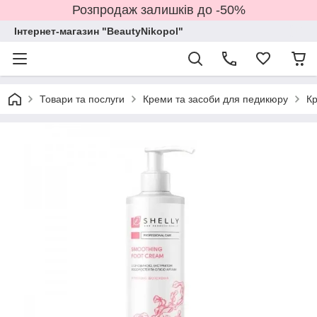
Розпродаж залишків до -50%
Інтернет-магазин "BeautyNikopol"
Товари та послуги
Креми та засоби для педикюру
Кр