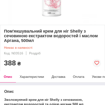
Пом'якшувальний крем для ніг Shelly з
сечовиною екстрактом водоростей і маслом
Аргана, 500мл
Немає в наявності
Код: N03516
Роздріб
388
₴
Опис
Характеристики
Доставка
Оплата
Умови п
Опис
Зволожуючий крем для ніг Shelly з сечовиною,
екстрактом водоростей та олією аргани 500 мл