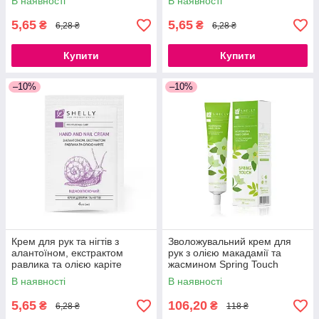
В наявності
В наявності
5,65
5,65
₴
₴
6,28 ₴
6,28 ₴
Купити
Купити
–10%
–10%
Крем для рук та нігтів з
Зволожувальний крем для
алантоїном, екстрактом
рук з олією макадамії та
равлика та олією каріте
жасмином Spring Touch
Shelly 4 мл
Shelly 30 мл
В наявності
В наявності
5,65
106,20
₴
₴
6,28 ₴
118 ₴