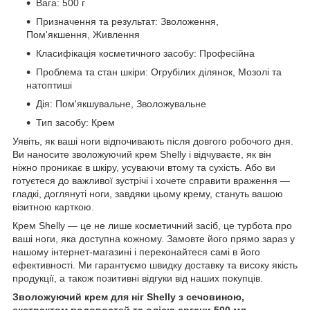
Вага: 500 г
Призначення та результат: Зволоження,
Пом'якшення, Живлення
Класифікація косметичного засобу: Професійна
Проблема та стан шкіри: Огрубілих ділянок, Мозолі та
натоптиші
Дія: Пом'якшувальне, Зволожувальне
Тип засобу: Крем
Уявіть, як ваші ноги відпочивають після довгого робочого дня.
Ви наносите зволожуючий крем Shelly і відчуваєте, як він
ніжно проникає в шкіру, усуваючи втому та сухість. Або ви
готуєтеся до важливої зустрічі і хочете справити враження —
гладкі, доглянуті ноги, завдяки цьому крему, стануть вашою
візитною карткою.
Крем Shelly — це не лише косметичний засіб, це турбота про
ваші ноги, яка доступна кожному. Замовте його прямо зараз у
нашому інтернет-магазині і переконайтеся самі в його
ефективності. Ми гарантуємо швидку доставку та високу якість
продукції, а також позитивні відгуки від наших покупців.
Зволожуючий крем для ніг Shelly з сечовиною,