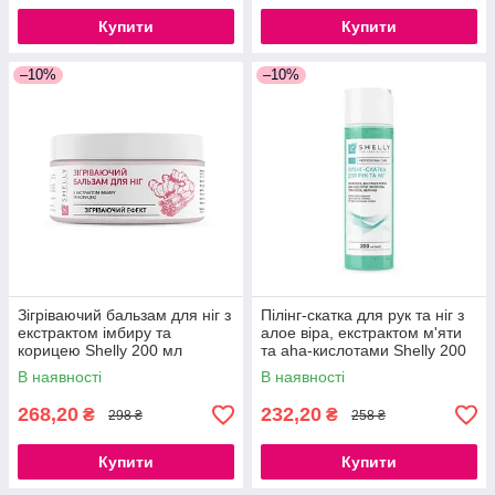
Купити
Купити
–10%
–10%
Зігріваючий бальзам для ніг з
Пілінг-скатка для рук та ніг з
екстрактом імбиру та
алое віра, екстрактом м'яти
корицею Shelly 200 мл
та aha-кислотами Shelly 200
мл
В наявності
В наявності
268,20
232,20
₴
₴
298 ₴
258 ₴
Купити
Купити