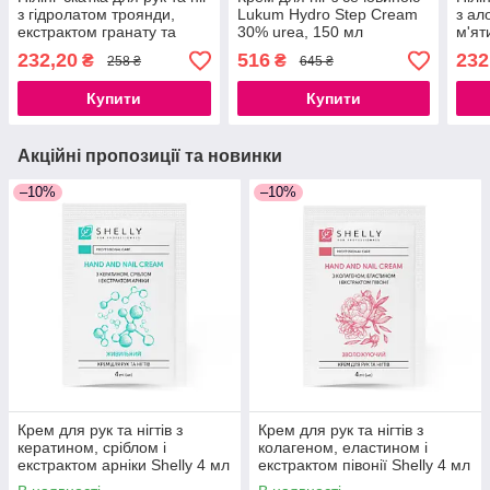
з гідролатом троянди,
Lukum Hydro Step Cream
з ал
екстрактом гранату та
30% urea, 150 мл
м'ят
aha-кислотами Shelly 200
Shel
232,20
516
232
₴
₴
258 ₴
645 ₴
мл
Купити
Купити
Акційні пропозиції та новинки
–10%
–10%
Крем для рук та нігтів з
Крем для рук та нігтів з
кератином, сріблом і
колагеном, еластином і
екстрактом арніки Shelly 4 мл
екстрактом півонії Shelly 4 мл