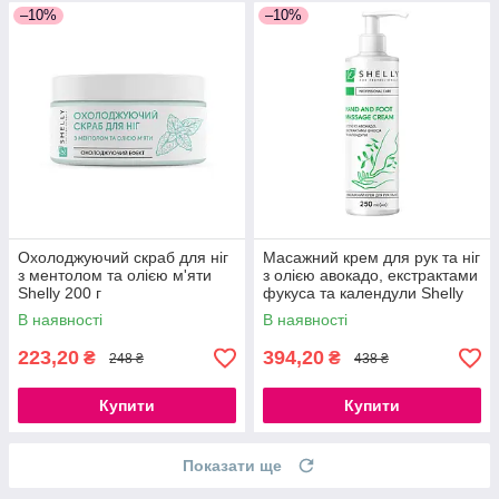
–10%
–10%
Охолоджуючий скраб для ніг
Масажний крем для рук та ніг
з ментолом та олією м'яти
з олією авокадо, екстрактами
Shelly 200 г
фукуса та календули Shelly
250 мл
В наявності
В наявності
223,20
394,20
₴
₴
248 ₴
438 ₴
Купити
Купити
Показати ще