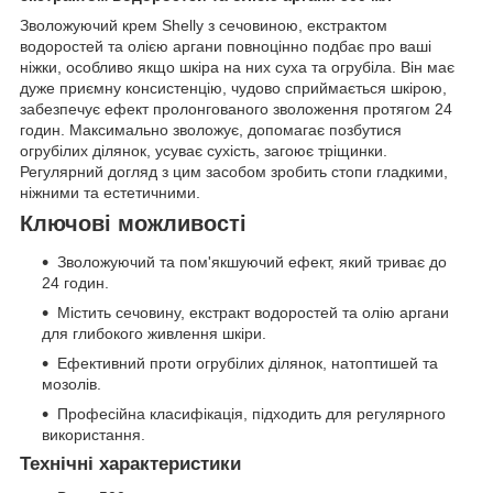
Зволожуючий крем Shelly з сечовиною, екстрактом
водоростей та олією аргани повноцінно подбає про ваші
ніжки, особливо якщо шкіра на них суха та огрубіла. Він має
дуже приємну консистенцію, чудово сприймається шкірою,
забезпечує ефект пролонгованого зволоження протягом 24
годин. Максимально зволожує, допомагає позбутися
огрубілих ділянок, усуває сухість, загоює тріщинки.
Регулярний догляд з цим засобом зробить стопи гладкими,
ніжними та естетичними.
Ключові можливості
Зволожуючий та пом'якшуючий ефект, який триває до
24 годин.
Містить сечовину, екстракт водоростей та олію аргани
для глибокого живлення шкіри.
Ефективний проти огрубілих ділянок, натоптишей та
мозолів.
Професійна класифікація, підходить для регулярного
використання.
Технічні характеристики