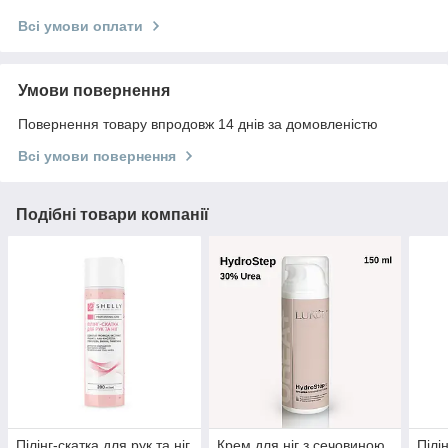
Всі умови оплати
Умови повернення
Повернення товару впродовж 14 днів за домовленістю
Всі умови повернення
Подібні товари компанії
Пілінг-скатка для рук та ніг
Крем для ніг з сечовиною
Пілі