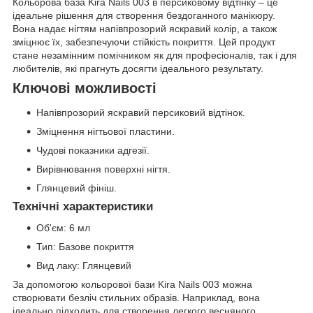
Кольорова база Kira Nails 003 в персиковому відтінку – це
ідеальне рішення для створення бездоганного манікюру.
Вона надає нігтям напівпрозорий яскравий колір, а також
зміцнює їх, забезпечуючи стійкість покриття. Цей продукт
стане незамінним помічником як для професіоналів, так і для
любителів, які прагнуть досягти ідеального результату.
Ключові можливості
Напівпрозорий яскравий персиковий відтінок.
Зміцнення нігтьової пластини.
Чудові показники адгезії.
Вирівнювання поверхні нігтя.
Глянцевий фініш.
Технічні характеристики
Об'єм: 6 мл
Тип: Базове покриття
Вид лаку: Глянцевий
За допомогою кольорової бази Kira Nails 003 можна
створювати безліч стильних образів. Наприклад, вона
ідеально підходить для створення легкого весняного