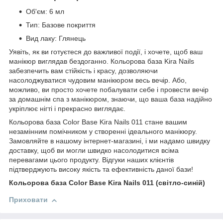
Об'єм: 6 мл
Тип: Базове покриття
Вид лаку: Глянець
Уявіть, як ви готуєтеся до важливої події, і хочете, щоб ваш
манікюр виглядав бездоганно. Кольорова база Kira Nails
забезпечить вам стійкість і красу, дозволяючи
насолоджуватися чудовим манікюром весь вечір. Або,
можливо, ви просто хочете побалувати себе і провести вечір
за домашнім спа з манікюром, знаючи, що ваша база надійно
укріплює нігті і прекрасно виглядає.
Кольорова база Color Base Kira Nails 011 стане вашим
незамінним помічником у створенні ідеального манікюру.
Замовляйте в нашому інтернет-магазині, і ми надамо швидку
доставку, щоб ви могли швидко насолодитися всіма
перевагами цього продукту. Відгуки наших клієнтів
підтверджують високу якість та ефективність даної бази!
Кольорова база Color Base Kira Nails 011 (світло-синій)
Приховати