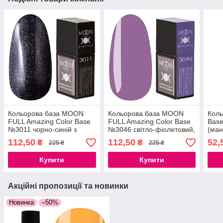
Кольорова база MOON
Кольорова база MOON
Коль
FULL Amazing Color Base
FULL Amazing Color Base
Base
№3011 чорно-синій з
№3046 світло-фіолетовий,
(ман
дрібним шиммером, 12
12 мл.
112,50
112,50
52,
₴
₴
225 ₴
225 ₴
мл.
Купити
Купити
Акційні пропозиції та новинки
Новинка
–50%