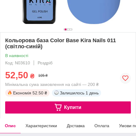
Кольорова база Color Base Kira Nails 011
(світло-синій)
В наявності
Код: N03610
Роздріб
52,50
₴
105 ₴
Мінімальна сума замовлення на сайті — 200 ₴
Економія
52.50 ₴
Залишилось
1 день
Купити
Опис
Характеристики
Доставка
Оплата
Умови п