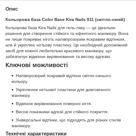
Опис
Кольорова база Color Base Kira Nails 011 (світло-синій)
Кольорова база Kira Nails для гель-лаку — це ідеальне
рішення для створення стійкого та ефектного манікюру. Вона
не лише покриває ніготь напівпрозорим яскравим відтінком,
але й укріплює нігтьову пластину. Це необхідний допоміжний
засіб для кожної любительки красивого манікюру, що
забезпечує відмінне вирівнювання та високу адгезію.
Ключові можливості
Напівпрозорий яскравий відтінок світло-синього
кольору.
Укріплення нігтьової пластини для довговічного
манікюру.
Відмінне вирівнювання поверхні нігтя.
Високі показники адгезії для стійкого покриття.
Універсальні відтінки, що підходять для різних стилів
манікюру.
Технічні характеристики