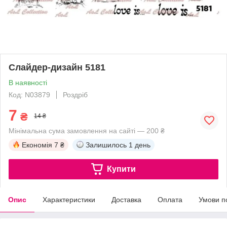
Слайдер-дизайн 5181
В наявності
Код: N03879
Роздріб
7
₴
14 ₴
Мінімальна сума замовлення на сайті — 200 ₴
Економія
7 ₴
Залишилось
1 день
Купити
Опис
Характеристики
Доставка
Оплата
Умови п