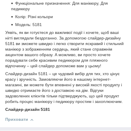
Функціональне призначення: Для манікюру, Для
педикюру
Колір: Різні кольори
Модель: 5181
Уявіть, як ви готуєтеся до важливої події і хочете, щоб ваші
нігті виглядали бездоганно. За допомогою слайдер-дизайну
5181 ви зможете швидко і легко створити яскравий і стильний
манікюр з зображенням сердець, який стане справжнім
акцентом вашого образу. А можливо, ви просто хочете
порадувати себе красивим педикюром для пляжного
відпочинку – цей слайдер допоможе вам у цьому!
Слайдер-дизайн 5181 – це чудовий вибір для тих, хто цінує
красу і зручність. Замовляючи його в нашому інтернет-
магазині, ви можете бути впевнені у високій якості продукту і
швидко отримаєте його з доставкою на дім. Відгуки
задоволених клієнтів тільки підтверджують, що цей продукт
робить процес манікюру і педикюру простим і захоплюючим.
Слайдер-дизайн 5181
Приховати