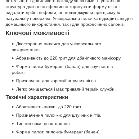
ретельного і дбайливого догляду за нігтями. Її унікальна
структура дозволяє ефективно коригувати форму нігтя і
видаляти дрібні дефекти, не пошкоджуючи при цьому їх
натуральну поверхню. Універсальна пилочка підходить як для
домашнього використання, так і для професійних салонів.
Ключові можливості
Двостороння пилочка для універсального
використання.
Абразивність до 220 грит для дбайливого манікюру.
Форма пилки-бумеранг (банан) для зручності в
роботі.
Призначена для корекції штучних нігтів.
Легко очищається і має тривалий термін служби.
Технічні характеристики
Абразивність пилки: до 220 грит.
Призначення пилочки: для штучних нігтів.
Тип пилочки: двостороння.
Форма пилки: пилочка-бумеранг (банан).