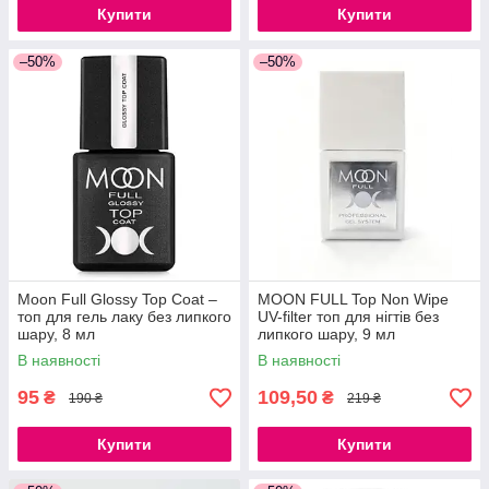
Купити
Купити
–50%
–50%
Moon Full Glossy Top Coat –
MOON FULL Top Non Wipe
топ для гель лаку без липкого
UV-filter топ для нігтів без
шару, 8 мл
липкого шару, 9 мл
В наявності
В наявності
95
109,50
₴
₴
190 ₴
219 ₴
Купити
Купити