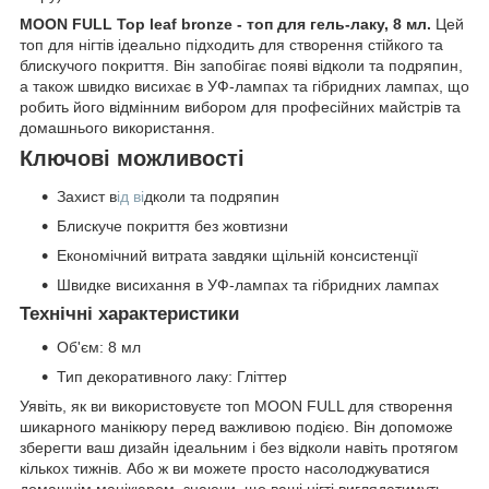
MOON FULL Top leaf bronze - топ для гель-лаку, 8 мл.
Цей
топ для нігтів ідеально підходить для створення стійкого та
блискучого покриття. Він запобігає появі відколи та подряпин,
а також швидко висихає в УФ-лампах та гібридних лампах, що
робить його відмінним вибором для професійних майстрів та
домашнього використання.
Ключові можливості
Захист в
ід ві
дколи та подряпин
Блискуче покриття без жовтизни
Економічний витрата завдяки щільній консистенції
Швидке висихання в УФ-лампах та гібридних лампах
Технічні характеристики
Об'єм: 8 мл
Тип декоративного лаку: Гліттер
Уявіть, як ви використовуєте топ MOON FULL для створення
шикарного манікюру перед важливою подією. Він допоможе
зберегти ваш дизайн ідеальним і без відколи навіть протягом
кількох тижнів. Або ж ви можете просто насолоджуватися