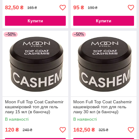
82,50
95
₴
₴
165 ₴
190 ₴
Купити
Купити
–50%
–50%
Moon Full Top Coat Cashemir
Moon Full Top Coat Cashemir
кашеміровий топ для гель
кашеміровий топ для гель
лаку 15 мл (в баночці)
лаку 30 мл (в баночці)
В наявності
В наявності
120
162,50
₴
₴
240 ₴
325 ₴