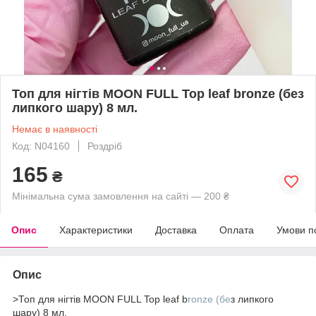
Топ для нігтів MOON FULL Top leaf bronze (без
липкого шару) 8 мл.
Немає в наявності
Код: N04160
Роздріб
165
₴
Мінімальна сума замовлення на сайті — 200 ₴
Опис
Характеристики
Доставка
Оплата
Умови п
Опис
>Топ для нігтів MOON FULL Top leaf b
ronze (бе
з липкого
шару) 8 мл.