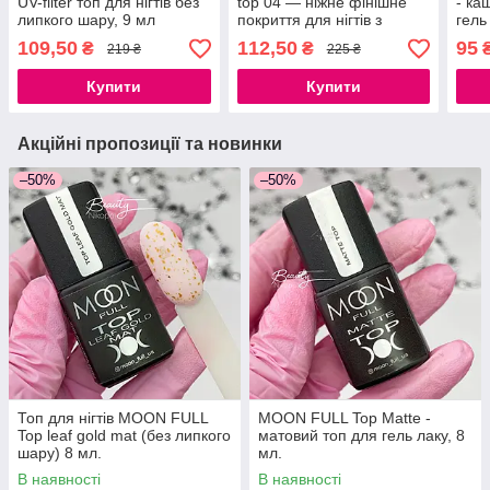
UV-filter топ для нігтів без
top 04 — ніжне фінішне
- ка
липкого шару, 9 мл
покриття для нігтів з
гель
голографічними
липк
109,50
112,50
95
₴
₴
219 ₴
225 ₴
сердечками, без липкого
шару, 10 мл
Купити
Купити
Акційні пропозиції та новинки
–50%
–50%
Топ для нігтів MOON FULL
MOON FULL Top Matte -
Top leaf gold mat (без липкого
матовий топ для гель лаку, 8
шару) 8 мл.
мл.
В наявності
В наявності