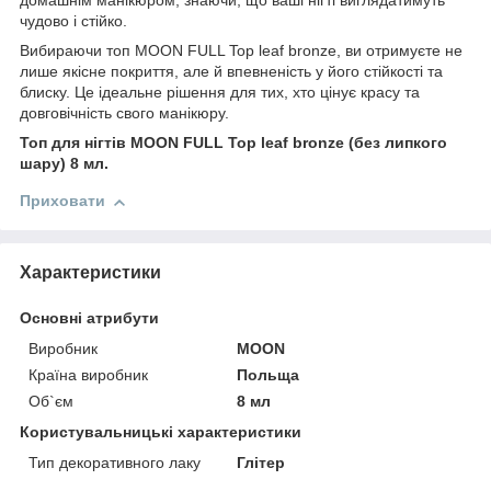
домашнім манікюром, знаючи, що ваші нігті виглядатимуть
чудово і стійко.
Вибираючи топ MOON FULL Top leaf bronze, ви отримуєте не
лише якісне покриття, але й впевненість у його стійкості та
блиску. Це ідеальне рішення для тих, хто цінує красу та
довговічність свого манікюру.
Топ для нігтів MOON FULL Top leaf bronze (без липкого
шару) 8 мл.
Приховати
Характеристики
Основні атрибути
Виробник
MOON
Країна виробник
Польща
Об`єм
8 мл
Користувальницькі характеристики
Тип декоративного лаку
Глітер