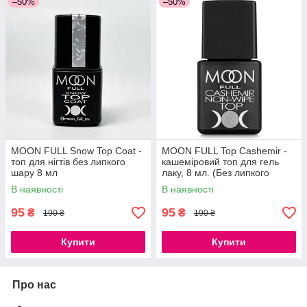
–50%
–50%
MOON FULL Snow Top Coat -
MOON FULL Top Cashemir -
топ для нігтів без липкого
кашеміровий топ для гель
шару 8 мл
лаку, 8 мл. (Без липкого
шару)
В наявності
В наявності
95
95
₴
₴
190 ₴
190 ₴
Купити
Купити
Про нас