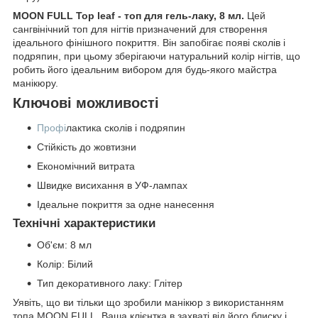
MOON FULL Top leaf - топ для гель-лаку, 8 мл.
Цей
сангвінічний топ для нігтів призначений для створення
ідеального фінішного покриття. Він запобігає появі сколів і
подряпин, при цьому зберігаючи натуральний колір нігтів, що
робить його ідеальним вибором для будь-якого майстра
манікюру.
Ключові можливості
Профі
лактика сколів і подряпин
Стійкість до жовтизни
Економічний витрата
Швидке висихання в УФ-лампах
Ідеальне покриття за одне нанесення
Технічні характеристики
Об'єм: 8 мл
Колір: Білий
Тип декоративного лаку: Глітер
Уявіть, що ви тільки що зробили манікюр з використанням
топа MOON FULL. Ваша клієнтка в захваті від його блиску і