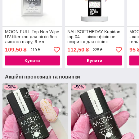
MOON FULL Top Non Wipe
NAILSOFTHEDAY Kupidon
MOO
UV-filter топ для нігтів без
top 04 — ніжне фінішне
- ка
липкого шару, 9 мл
покриття для нігтів з
гель
голографічними
липк
109,50
112,50
95
₴
₴
219 ₴
225 ₴
сердечками, без липкого
шару, 10 мл
Купити
Купити
Акційні пропозиції та новинки
–50%
–50%