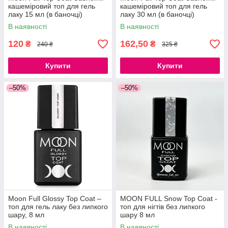
кашеміровий топ для гель
кашеміровий топ для гель
лаку 15 мл (в баночці)
лаку 30 мл (в баночці)
В наявності
В наявності
120
162,50
₴
₴
240 ₴
325 ₴
Купити
Купити
–50%
–50%
Moon Full Glossy Top Coat –
MOON FULL Snow Top Coat -
топ для гель лаку без липкого
топ для нігтів без липкого
шару, 8 мл
шару 8 мл
В наявності
В наявності