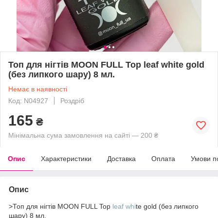
Топ для нігтів MOON FULL Top leaf white gold
(без липкого шару) 8 мл.
Немає в наявності
Код: N04927
Роздріб
165
₴
Мінімальна сума замовлення на сайті — 200 ₴
Опис
Характеристики
Доставка
Оплата
Умови п
Опис
>Топ для нігтів MOON FULL Top
leaf whi
te gold (без липкого
шару) 8 мл.