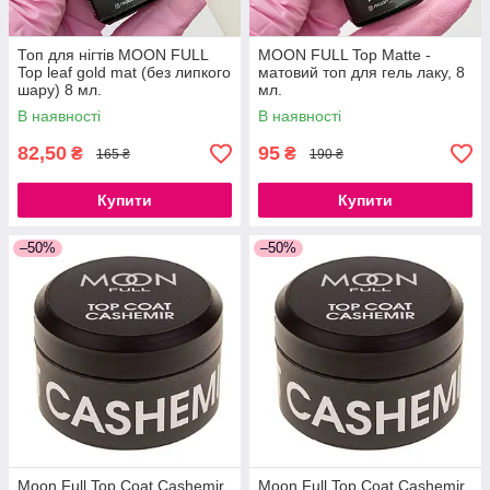
Топ для нігтів MOON FULL
MOON FULL Top Matte -
Top leaf gold mat (без липкого
матовий топ для гель лаку, 8
шару) 8 мл.
мл.
В наявності
В наявності
82,50
95
₴
₴
165 ₴
190 ₴
Купити
Купити
–50%
–50%
Moon Full Top Coat Cashemir
Moon Full Top Coat Cashemir