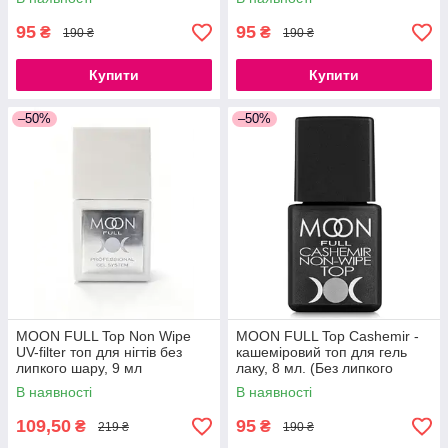
95
95
₴
₴
190 ₴
190 ₴
Купити
Купити
–50%
–50%
MOON FULL Top Non Wipe
MOON FULL Top Cashemir -
UV-filter топ для нігтів без
кашеміровий топ для гель
липкого шару, 9 мл
лаку, 8 мл. (Без липкого
шару)
В наявності
В наявності
109,50
95
₴
₴
219 ₴
190 ₴