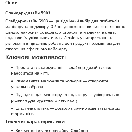
Опис
Слайдер-дизайн 5903
Слайдер-дизайн 5903 — це відмінний вибір для любителів
манікюру та педикюру. З його допомогою ви зможете легко та
швидко наносити складні фотографії та малюнки на нігті,
надаючи їм унікальний стиль. Легкість у використанні та
різноманіття дизайнів роблять цей продукт незамінним для
створення ефектного нейл-арту.
Ключові можливості
Простота в застосуванні — слайдер-дизайн легко
наноситься на нігті.
Різноманіття малюнків та кольорів — створюйте
унікальні образи.
Підходить для манікюру та педикюру — універсальне
рішення для будь-якого нейл-арту.
Еластична плівка — дозволяє зручно адаптуватися до
форми нігтя.
Технічні характеристики
Вид матеріалу для дизайну: Слайдер