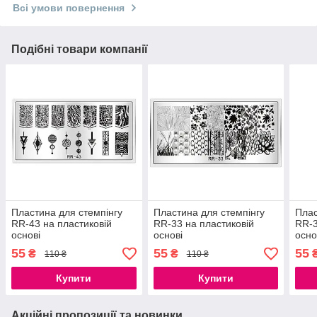
Всі умови повернення
Подібні товари компанії
Пластина для стемпінгу
Пластина для стемпінгу
Плас
RR-43 на пластиковій
RR-33 на пластиковій
RR-3
основі
основі
осно
55
55
55
₴
₴
110 ₴
110 ₴
Купити
Купити
Акційні пропозиції та новинки