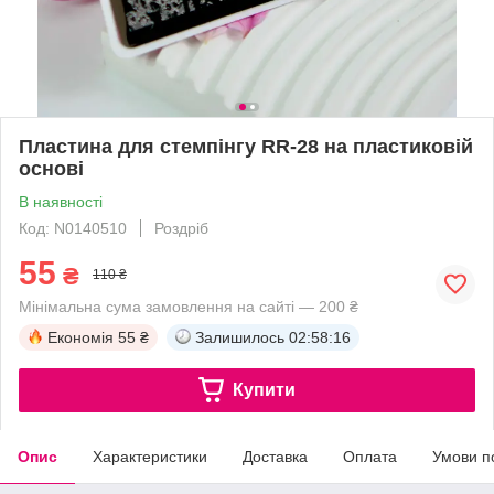
Пластина для стемпінгу RR-28 на пластиковій
основі
В наявності
Код: N0140510
Роздріб
55
₴
110 ₴
Мінімальна сума замовлення на сайті — 200 ₴
Економія
55 ₴
Залишилось
02:58:15
Купити
Опис
Характеристики
Доставка
Оплата
Умови п