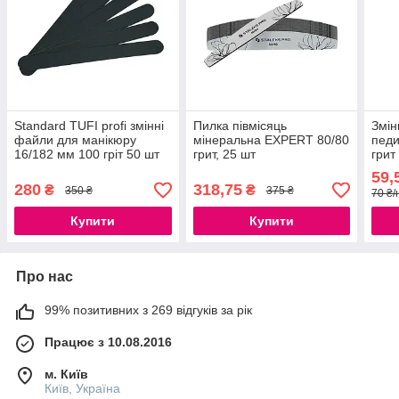
Standard TUFI profi змінні
Пилка півмісяць
Змін
файли для манікюру
мінеральна EXPERT 80/80
педи
16/182 мм 100 гріт 50 шт
грит, 25 шт
гри
PODO
59,
шт)
280
318,75
₴
₴
350 ₴
375 ₴
70 ₴/
Купити
Купити
Про нас
99% позитивних з 269 відгуків за рік
Працює з 10.08.2016
м. Київ
Київ, Україна