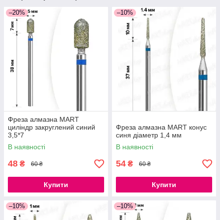
–20%
–10%
Фреза алмазна MART
циліндр закруглений синий
Фреза алмазна MART конус
3,5*7
синя діаметр 1,4 мм
В наявності
В наявності
48
54
₴
₴
60 ₴
60 ₴
Купити
Купити
–10%
–10%