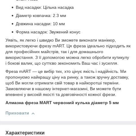
Вид насадки: Цільна насадка
Діаметр ковпачка: 2.3 мм
Довжина насадки: 10 мм
Форма насадок: Звужений конус
Уявіть, як легко і швидко Ви зможете виконати манікюр,
використовуючи фрезу mART. Ця фреза ідеально підходить як
для професійних майстрів, так і для домашнього
використання. З її допомогою можна легко обробити кутикулу
і бокові валик, що суттєво зекономить Ваш час і зусилля.
Фреза mART — це вибір тих, хто цінує якість і надійність. Ми
пропонуємо найкращу ціну на ринку, а також зручну доставку,
щоб Ви могли отримати свій товар в найкоротші терміни.
Замовляючи в нашому інтернет-магазині, Ви можете бути
впевнені у високій якості та довговічності кожної фрези.
Алмазна фреза MART червоний кулька діаметр 5 мм
Приховати
Характеристики