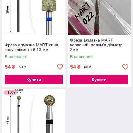
Фреза алмазна MART
Фреза алмазна MART синя,
червоний, полум'я діаметр
конус діаметр 6,13 мм
2мм
В наявності
В наявності
54
54
₴
₴
60 ₴
60 ₴
Купити
Купити
–10%