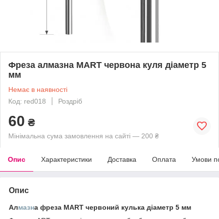
Фреза алмазна MART червона куля діаметр 5
мм
Немає в наявності
Код: red018
Роздріб
60
₴
Мінімальна сума замовлення на сайті — 200 ₴
Опис
Характеристики
Доставка
Оплата
Умови п
Опис
Ал
мазн
а фреза MART червоний кулька діаметр 5 мм