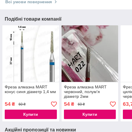
Всі умови повернення
Подібні товари компанії
Фреза алмазна MART
Фреза алмазна MART
Фре
конус синя діаметр 1,4 мм
червоний, полум'я
цилі
діаметр 2мм
черв
робо
54
54
63,
₴
₴
60 ₴
60 ₴
Купити
Купити
Акційні пропозиції та новинки