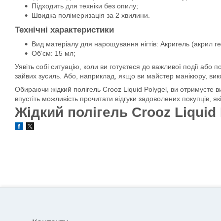
Підходить для техніки без опилу;
Швидка полімеризація за 2 хвилини.
Технічні характеристики
Вид матеріалу для нарощування нігтів: Акригель (акрил гел
Обʼєм: 15 мл;
Уявіть собі ситуацію, коли ви готуєтеся до важливої події або
зайвих зусиль. Або, наприклад, якщо ви майстер манікюру, вико
Обираючи жідкий полігель Crooz Liquid Polygel, ви отримуєте 
впустіть можливість прочитати відгуки задоволених покупців, як
Жідкий полігель Crooz Liquid