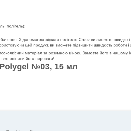
ь, полігель);
 побачення. З допомогою жідкого полігелю Crooz ви зможете швидко і
ристовуючи цей продукт, ви зможете підвищити швидкість роботи і як
високоякісний матеріал за розумною ціною. Замовте його в нашому 
і вже оцінили його переваги!
 Polygel №03, 15 мл