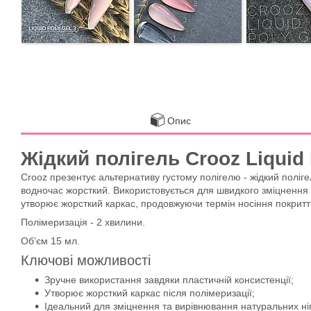
Опис
Жідкий полігель Crooz Liquid
Crooz презентує альтернативу густому полігелю - жідкий полігел
водночас жорсткий. Використовується для швидкого зміцнення н
утворює жорсткий каркас, продовжуючи термін носіння покритті
Полімеризація - 2 хвилини.
Обʼєм 15 мл.
Ключові можливості
Зручне використання завдяки пластичній консистенції;
Утворює жорсткий каркас після полімеризації;
Ідеальний для зміцнення та вирівнювання натуральних ніг