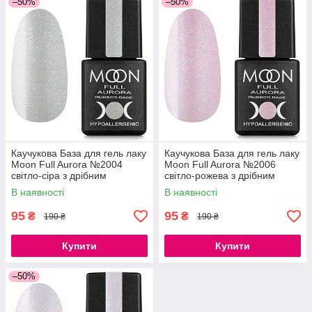
–50%
–50%
Каучукова База для гель лаку
Каучукова База для гель лаку
Moon Full Aurora №2004
Moon Full Aurora №2006
світло-сіра з дрібним
світло-рожева з дрібним
шиммером 8 мл
шиммером 8 мл
В наявності
В наявності
95
95
₴
₴
190 ₴
190 ₴
Купити
Купити
–50%