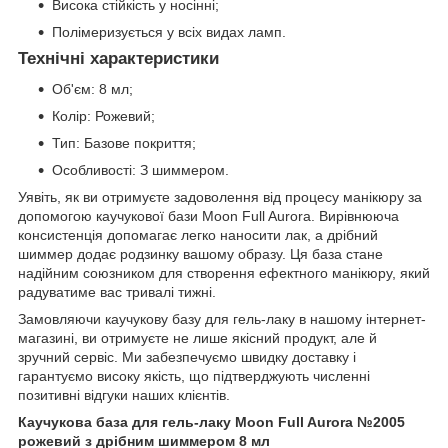
Висока стійкість у носінні;
Полімеризується у всіх видах ламп.
Технічні характеристики
Об'єм: 8 мл;
Колір: Рожевий;
Тип: Базове покриття;
Особливості: З шиммером.
Уявіть, як ви отримуєте задоволення від процесу манікюру за
допомогою каучукової бази Moon Full Aurora. Вирівнююча
консистенція допомагає легко наносити лак, а дрібний
шиммер додає родзинку вашому образу. Ця база стане
надійним союзником для створення ефектного манікюру, який
радуватиме вас тривалі тижні.
Замовляючи каучукову базу для гель-лаку в нашому інтернет-
магазині, ви отримуєте не лише якісний продукт, але й
зручний сервіс. Ми забезпечуємо швидку доставку і
гарантуємо високу якість, що підтверджують численні
позитивні відгуки наших клієнтів.
Каучукова база для гель-лаку Moon Full Aurora №2005
рожевий з дрібним шиммером 8 мл