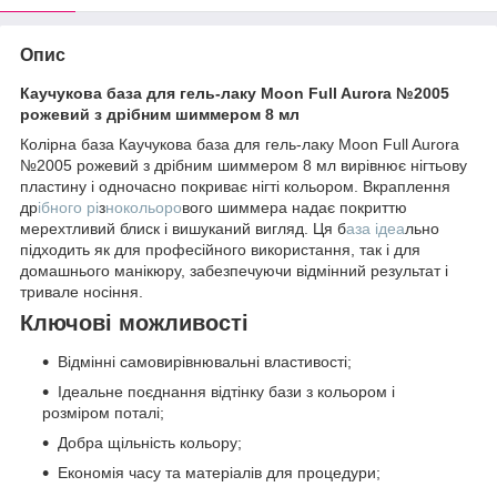
Опис
Каучукова база для гель-лаку Moon Full Aurora №2005
рожевий з дрібним шиммером 8 мл
Колірна база Каучукова база для гель-лаку Moon Full Aurora
№2005 рожевий з дрібним шиммером 8 мл вирівнює нігтьову
пластину і одночасно покриває нігті кольором. Вкраплення
др
ібного рі
з
нокольоро
вого шиммера надає покриттю
мерехтливий блиск і вишуканий вигляд. Ця б
аза ідеа
льно
підходить як для професійного використання, так і для
домашнього манікюру, забезпечуючи відмінний результат і
тривале носіння.
Ключові можливості
Відмінні самовирівнювальні властивості;
Ідеальне поєднання відтінку бази з кольором і
розміром поталі;
Добра щільність кольору;
Економія часу та матеріалів для процедури;