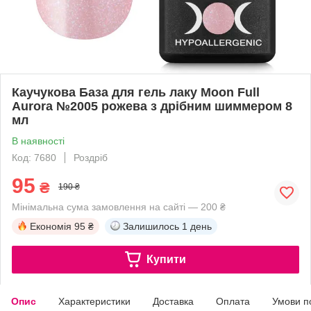
Каучукова База для гель лаку Moon Full
Aurora №2005 рожева з дрібним шиммером 8
мл
В наявності
Код: 7680
Роздріб
95
₴
190 ₴
Мінімальна сума замовлення на сайті — 200 ₴
Економія
95 ₴
Залишилось
1 день
Купити
Опис
Характеристики
Доставка
Оплата
Умови п