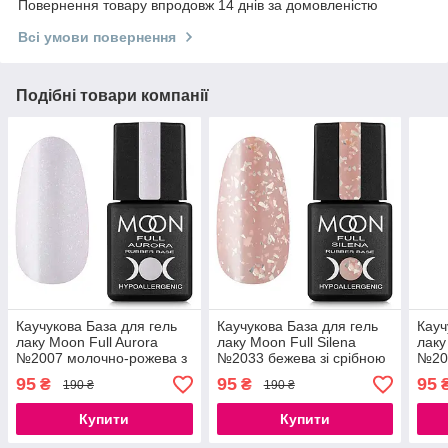
Повернення товару впродовж 14 днів за домовленістю
Всі умови повернення
Подібні товари компанії
Каучукова База для гель
Каучукова База для гель
Кауч
лаку Moon Full Aurora
лаку Moon Full Silena
лаку
№2007 молочно-рожева з
№2033 бежева зі срібною
№200
дрібним шиммером 8 мл
поталлю 8 мл
дрі
95
95
95
₴
₴
190 ₴
190 ₴
Купити
Купити