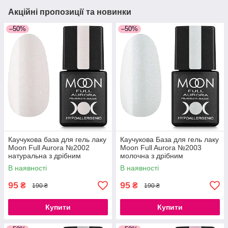
Акційні пропозиції та новинки
–50%
–50%
Каучукова база для гель лаку
Каучукова База для гель лаку
Moon Full Aurora №2002
Moon Full Aurora №2003
натуральна з дрібним
молочна з дрібним
шиммером 8 мл
шиммером 8 мл
В наявності
В наявності
95
95
₴
₴
190 ₴
190 ₴
Купити
Купити