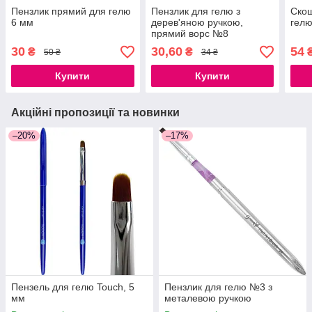
Пензлик прямий для гелю
Пензлик для гелю з
Скош
6 мм
дерев'яною ручкою,
гел
прямий ворс №8
30
30,60
54
₴
₴
50 ₴
34 ₴
Купити
Купити
Акційні пропозиції та новинки
–20%
–17%
Пензель для гелю Touch, 5
Пензлик для гелю №3 з
мм
металевою ручкою