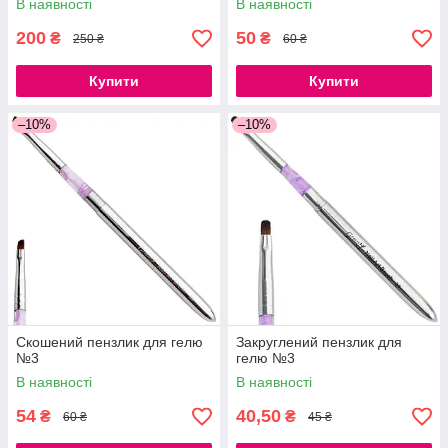
В наявності
В наявності
200
50
₴
₴
250 ₴
60 ₴
Купити
Купити
–10%
–10%
Скошений пензлик для гелю
Закруглений пензлик для
№3
гелю №3
В наявності
В наявності
54
40,50
₴
₴
60 ₴
45 ₴