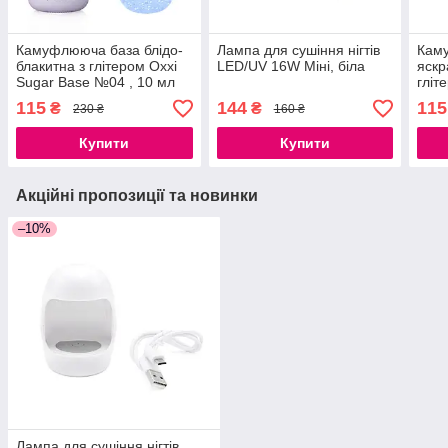
Камуфлююча база блідо-
Лампа для сушіння нігтів
Кам
блакитна з глітером Oxxi
LED/UV 16W Міні, біла
яскр
Sugar Base №04 , 10 мл
гліт
№09 
115
144
115
₴
₴
230 ₴
160 ₴
Купити
Купити
Акційні пропозиції та новинки
–10%
Лампа для сушіння нігтів