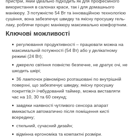
пристрій, який ідеально підходить як для професійного
використання в салонах краси, так і для домашнього
манікюру. З потужністю 54 Вт та інноваційною технологією
сушіння, вона забезпечує швидку та якісну просушку гель-
лаку, роблячи процес манікюру максимально комфортним.
Ключові можливості
регулювання продуктивності – працювати можна на
максимальній потужності (54 Вт) або у делікатному
режимі (24 Вт);
джерело світіння повністю безпечне, не дратує очі, не
шкодить шкірі;
36 лампочок рівномірно розташовані по внутрішній
поверхні, що забезпечує швидку, якісну просушку
покриттів;i> i>вбудований таймер, можна виставляти
час на 10, 30 та 60 секунд;
завдяки наявності чутливого сенсора апарат
вмикається автоматично після поміщення кисті
всередину;
стильний, сучасний дизайн;
відмінна ергономіка та компактні розміри.