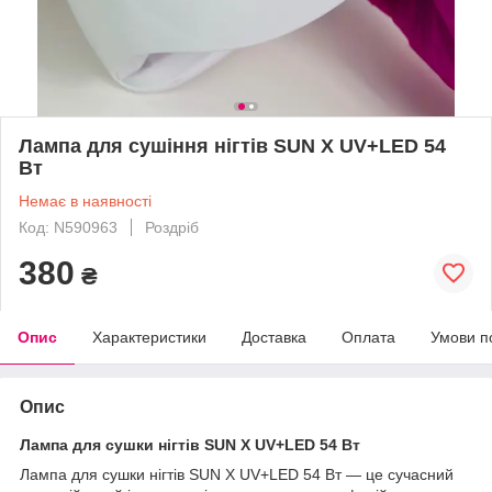
Лампа для сушіння нігтів SUN X UV+LED 54
Вт
Немає в наявності
Код: N590963
Роздріб
380
₴
Опис
Характеристики
Доставка
Оплата
Умови п
Опис
Лампа для сушки нігтів SUN X UV+LED 54 Вт
Лампа для сушки нігтів SUN X UV+LED 54 Вт — це сучасний