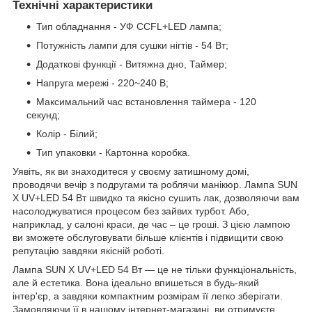
Технічні характеристики
Тип обладнання - УФ CCFL+LED лампа;
Потужність лампи для сушки нігтів - 54 Вт;
Додаткові функції - Витяжна дно, Таймер;
Напруга мережі - 220~240 В;
Максимальний час встановлення таймера - 120
секунд;
Колір - Білий;
Тип упаковки - Картонна коробка.
Уявіть, як ви знаходитеся у своєму затишному домі,
проводячи вечір з подругами та роблячи манікюр. Лампа SUN
X UV+LED 54 Вт швидко та якісно сушить лак, дозволяючи вам
насолоджуватися процесом без зайвих турбот. Або,
наприклад, у салоні краси, де час – це гроші. З цією лампою
ви зможете обслуговувати більше клієнтів і підвищити свою
репутацію завдяки якісній роботі.
Лампа SUN X UV+LED 54 Вт — це не тільки функціональність,
але й естетика. Вона ідеально впишеться в будь-який
інтер'єр, а завдяки компактним розмірам її легко зберігати.
Замовляючи її в нашому інтернет-магазині, ви отримуєте