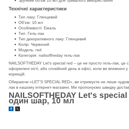
Зручний об'єм 10 мл для тривалого використання
Технічні характеристики
Тип лаку: Глянцевий
Об'єм: 10 мл
Особливості: Емаль
Тип: Гель-лак
Тип декоративного лаку: Глянцевий
Колір: Червоний
Модель: red
Категорія: nailsoftheday гель-лак
NAILSOFTHEDAY Let's special red – це не просто гель-лак, це спр
оформлені нігті, або спокійний день в офісі, коли ви впевнені
корекцій.
Обираючи «LET'S SPECIAL RED», ви отримуєте не лише чудовий 
лак в нашому інтернет-магазині. Ми пропонуємо швидку доставк
NAILSOFTHEDAY Let's special
один шар, 10 мл