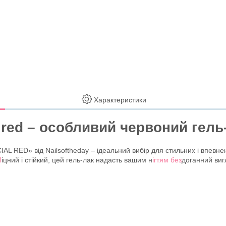
Характеристики
 red – особливий червоний гель
L RED» від Nailsoftheday – ідеальний вибір для стильних і впевнен
М
іцний і стійкий, цей гель-лак надасть вашим н
ігтям без
доганний виг