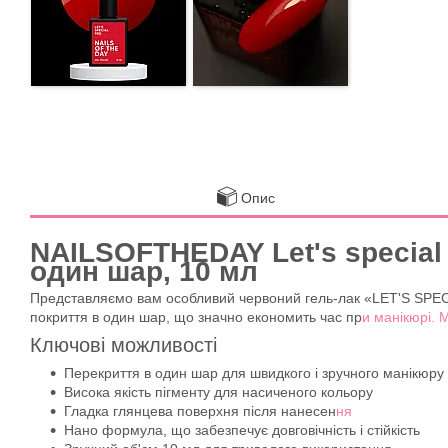
Опис
NAILSOFTHEDAY Let's special
один шар, 10 мл
Представляємо вам особливий червоний гель-лак «LET'S SPECIA
покриття в один шар, що значно економить час пр
и манікюрі. 
Ключові можливості
Перекриття в один шар для швидкого і зручного манікюру
Висока якість пігменту для насиченого кольору
Гладка глянцева поверхня після нанесен
ня
Нано формула, що забезпечує довговічність і стійкість