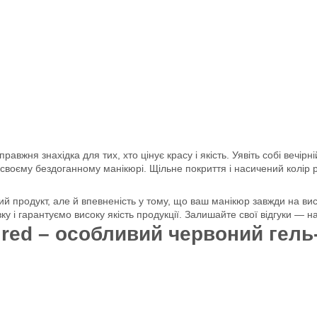
авжня знахідка для тих, хто цінує красу і якість. Уявіть собі вечірн
 у своєму бездоганному манікюрі. Щільне покриття і насичений колі
продукт, але й впевненість у тому, що ваш манікюр завжди на висо
у і гарантуємо високу якість продукції. Залишайте свої відгуки — 
 red – особливий червоний гель