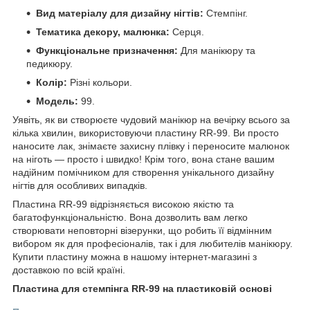
Вид матеріалу для дизайну нігтів:
Стемпінг.
Тематика декору, малюнка:
Серця.
Функціональне призначення:
Для манікюру та
педикюру.
Колір:
Різні кольори.
Модель:
99.
Уявіть, як ви створюєте чудовий манікюр на вечірку всього за
кілька хвилин, використовуючи пластину RR-99. Ви просто
наносите лак, знімаєте захисну плівку і переносите малюнок
на ніготь — просто і швидко! Крім того, вона стане вашим
надійним помічником для створення унікального дизайну
нігтів для особливих випадків.
Пластина RR-99 відрізняється високою якістю та
багатофункціональністю. Вона дозволить вам легко
створювати неповторні візерунки, що робить її відмінним
вибором як для професіоналів, так і для любителів манікюру.
Купити пластину можна в нашому інтернет-магазині з
доставкою по всій країні.
Пластина для стемпінга RR-99 на пластиковій основі