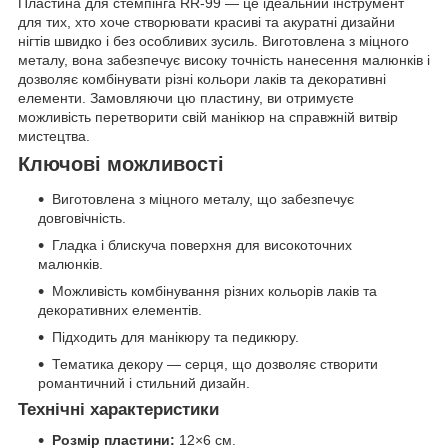
Пластина для стемпінга RR-99 — це ідеальний інструмент
для тих, хто хоче створювати красиві та акуратні дизайни
нігтів швидко і без особливих зусиль. Виготовлена з міцного
металу, вона забезпечує високу точність нанесення малюнків і
дозволяє комбінувати різні кольори лаків та декоративні
елементи. Замовляючи цю пластину, ви отримуєте
можливість перетворити свій манікюр на справжній витвір
мистецтва.
Ключові можливості
Виготовлена з міцного металу, що забезпечує
довговічність.
Гладка і блискуча поверхня для високоточних
малюнків.
Можливість комбінування різних кольорів лаків та
декоративних елементів.
Підходить для манікюру та педикюру.
Тематика декору — серця, що дозволяє створити
романтичний і стильний дизайн.
Технічні характеристики
Розмір пластини:
12×6 см.