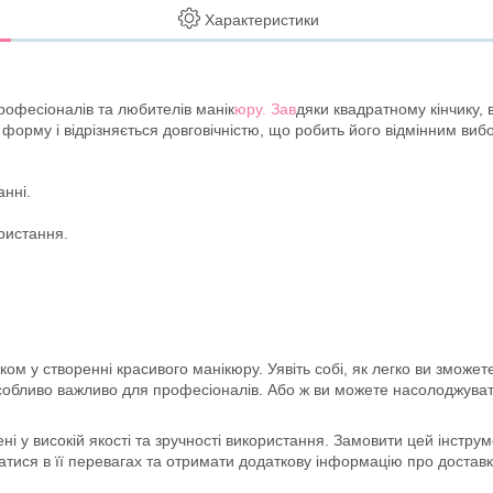
Характеристики
офесіоналів та любителів манік
юру. Зав
дяки квадратному кінчику, 
 форму і відрізняється довговічністю, що робить його відмінним ви
анні.
ристання.
 у створенні красивого манікюру. Уявіть собі, як легко ви зможете
о особливо важливо для професіоналів. Або ж ви можете насолоджув
 у високій якості та зручності використання. Замовити цей інструм
тися в її перевагах та отримати додаткову інформацію про доставк