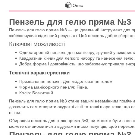
Опис
Пензель для гелю пряма №3
Пензель для гелю пряма №3 — це ідеальний інструмент для пр
забезпечуючи відмінний результат. Цей пензель добре зберігає
Ключові можливості
Односторонній пензель для манікюру, зручний у використ
Квадратний кінчик для легкого набору та нанесення гелю.
Добра форма і довговічність, що забезпечує тривале вико
Технічні характеристики
Призначення пензля: Для моделювання гелем.
Форма манікюрного пензля: Рівна.
Колір: Блакитний.
Пензель для гелю пряма №3 стане вашим незамінним помічником
дозволить вам створити акуратні лінії та тонкі шари гелю, щ
нігтях.
Обираючи пензель для гелю пряма №3, ви можете бути впевнені
можете ознайомитися з відгуками інших покупців, щоб перекона
Пензель для гелю пряма №3