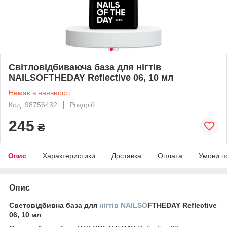
Світловідбиваюча база для нігтів
NAILSOFTHEDAY Reflective 06, 10 мл
Немає в наявності
Код: 98756432
Роздріб
245
₴
Опис
Характеристики
Доставка
Оплата
Умови п
Опис
Световідбивна база для
нігтів NAILSO
FTHEDAY Reflective
06, 10 мл