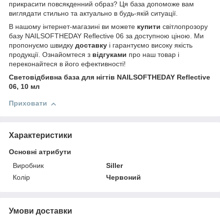
прикрасити повсякденний образ? Ця база допоможе вам
виглядати стильно та актуально в будь-якій ситуації.
В нашому інтернет-магазині ви можете
купити
світлопрозору
базу NAILSOFTHEDAY Reflective 06 за доступною ціною. Ми
пропонуємо швидку
доставку
і гарантуємо високу якість
продукції. Ознайомтеся з
відгуками
про наш товар і
переконайтеся в його ефективності!
Световідбивна база для нігтів NAILSOFTHEDAY Reflective
06, 10 мл
Приховати
Характеристики
Основні атрибути
Виробник
Siller
Колір
Червоний
Умови доставки