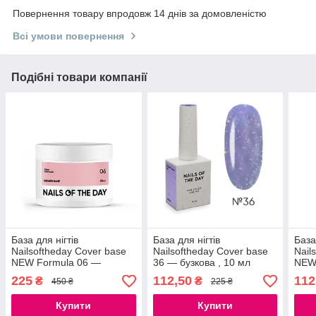
Повернення товару впродовж 14 днів за домовленістю
Всі умови повернення
Подібні товари компанії
База для нігтів
База для нігтів
База
Nailsoftheday Cover base
Nailsoftheday Cover base
Nail
NEW Formula 06 —
36 — бузкова , 10 мл
NEW
нюдово–персикове, 30 мл
нюдо
225
112,50
112
₴
₴
450 ₴
225 ₴
Купити
Купити