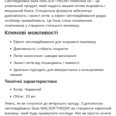
Световідбивна база NAILSOFTHEDAY Reflective 06 – це
унікальний продукт, який надасть вашим нігтям яскравість і
вишуканий блиск. Спеціальна формула забезпечує
довговічність і захист нігтів, а ефект світловідбивання додає
особливу привабливість. Ця база стане незамінним
помічником у створенні стильного манікюру.
Ключові можливості
Ефект світловідбивання для яскравого манікюру
Довговічність і стійкість покриття
Легке нанесення і швидке висихання
Захист нігтів від пошкоджень і ламкості
Ідеально підходить для використання з кольоровими
лаками
Технічні характеристики
Колір: Червоний
Обсяг: 10 мл
Уявіть, як ви готуєтеся до вечірнього заходу. З допомогою
світловідбивної бази NAILSOFTHEDAY ви створюєте ефектний
манікюр, який буде привертати погляди. Або ви просто хочете