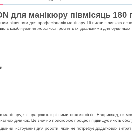
 для манікюру півмісяць 180 г
ним рішенням для професіоналів манікюру. Ці пилки з липкою осн
вість комбінування жорсткості роблять їх ідеальними для будь-яких 
си
анікюру, які працюють з різними типами нігтів. Наприклад, ви може
катних ділянок. Це значно прискорює процес і підвищує якість обсл
йний інструмент для роботи, який не потребує додаткових витрат