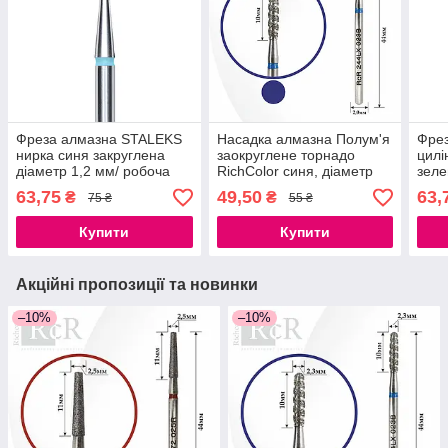
Фреза алмазна STALEKS
Насадка алмазна Полум'я
Фре
нирка синя закруглена
заокруглене торнадо
цилі
діаметр 1,2 мм/ робоча
RichColor синя, діаметр
зеле
частина 3 мм
2.3 мм, довжина 10 мм
робо
63,75
49,50
63,
₴
₴
75 ₴
55 ₴
Купити
Купити
Акційні пропозиції та новинки
–10%
–10%