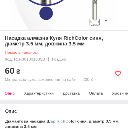
Насадка алмазна Куля RichColor синя,
діаметр 3.5 мм, довжина 3.5 мм
Немає в наявності
Код: RcR801001035B
Роздріб
60
₴
Мінімальна сума замовлення на сайті — 200 ₴
Опис
Характеристики
Доставка
Оплата
Умови п
Опис
Діамантова насадка Ш
ар RichCo
lor синя, діаметр 3,5 мм,
довжина 3,5 мм