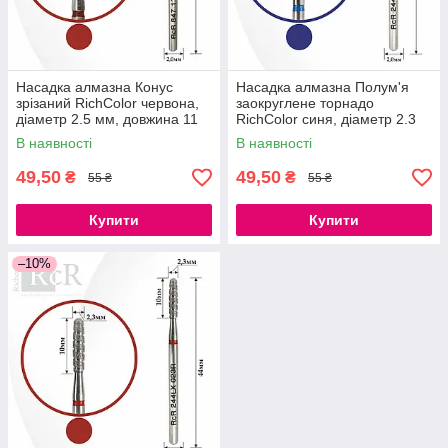
Насадка алмазна Конус
Насадка алмазна Полум'я
зрізаний RichColor червона,
заокруглене торнадо
діаметр 2.5 мм, довжина 11
RichColor синя, діаметр 2.3
мм
мм, довжина 10 мм
В наявності
В наявності
49,50
49,50
₴
₴
55 ₴
55 ₴
Купити
Купити
–10%