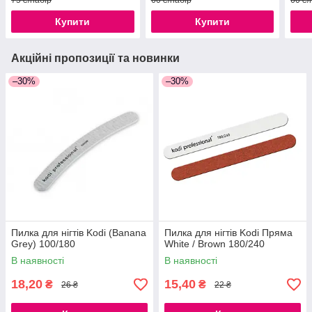
75 ₴/набір
60 ₴/набір
60 ₴/
Купити
Купити
Акційні пропозиції та новинки
–30%
–30%
Пилка для нігтів Kodi (Banana
Пилка для нігтів Kodi Пряма
Grey) 100/180
White / Brown 180/240
В наявності
В наявності
18,20
15,40
₴
₴
26 ₴
22 ₴