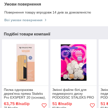
Умови повернення
Повернення товару впродовж 14 днів за домовленістю
Всі умови повернення
Подібні товари компанії
Пилка одноразова
Змінні файли білі для
Змін
дерев'яна пряма Staleks
педикюрного диску
педи
Pro EXSPERT 20 (основа),
PODODISC STALEKS PRO
POD
50 шт.
S 240 грит (50шт.)
S 18
63,75
51
51
₴/набір
₴/набір
₴