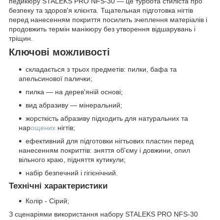
педикюру STALEKS PRO NFS-30 — це турбота стиліста про
безпеку та здоров'я клієнта. Тщательная підготовка нігтів
перед нанесенням покриття посилить зчеплення матеріалів і
продовжить термін манікюру без утворення відшарувань і
тріщин.
Ключові можливості
складається з трьох предметів: пилки, бафа та
апельсинової палички;
пилка — на дерев'яній основі;
вид абразиву — мінеральний;
жорсткість абразиву підходить для натуральних та
нар
ощених
нігтів;
ефективний для підготовки нігтьових пластин перед
нанесенням покриттів: зняття об'єму і довжини, опил
вільного краю, підняття кутикули;
набір безпечний і гігієнічний.
Технічні характеристики
Колір - Сірий;
З сценаріями використання набору STALEKS PRO NFS-30