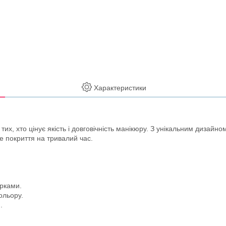
Характеристики
 тих, хто цінує якість і довговічність манікюру. З унікальним дизайн
е покриття на тривалий час.
арками.
ольору.
.