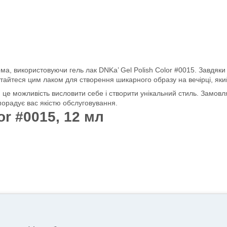
дома, використовуючи гель лак DNKa’ Gel Polish Color #0015. Завдя
айтеся цим лаком для створення шикарного образу на вечірці, який
у, це можливість висловити себе і створити унікальний стиль. Замов
 порадує вас якістю обслуговування.
or #0015, 12 мл