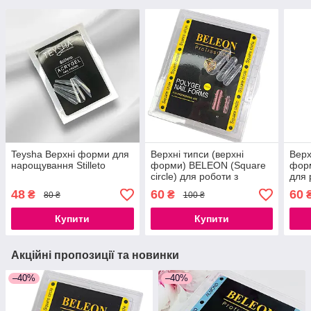
Teysha Верхні форми для
Верхні типси (верхні
Верх
нарощування Stilleto
форми) BELEON (Square
фор
circle) для роботи з
для 
полігелем, різні розміри
різн
48
60
60
₴
₴
80 ₴
100 ₴
120 шт
Купити
Купити
Акційні пропозиції та новинки
–40%
–40%