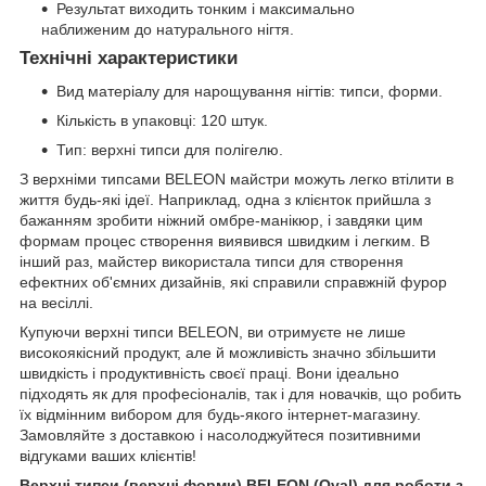
Результат виходить тонким і максимально
наближеним до натурального нігтя.
Технічні характеристики
Вид матеріалу для нарощування нігтів: типси, форми.
Кількість в упаковці: 120 штук.
Тип: верхні типси для полігелю.
З верхніми типсами BELEON майстри можуть легко втілити в
життя будь-які ідеї. Наприклад, одна з клієнток прийшла з
бажанням зробити ніжний омбре-манікюр, і завдяки цим
формам процес створення виявився швидким і легким. В
інший раз, майстер використала типси для створення
ефектних об'ємних дизайнів, які справили справжній фурор
на весіллі.
Купуючи верхні типси BELEON, ви отримуєте не лише
високоякісний продукт, але й можливість значно збільшити
швидкість і продуктивність своєї праці. Вони ідеально
підходять як для професіоналів, так і для новачків, що робить
їх відмінним вибором для будь-якого інтернет-магазину.
Замовляйте з доставкою і насолоджуйтеся позитивними
відгуками ваших клієнтів!
Верхні типси (верхні форми) BELEON (Oval) для роботи з