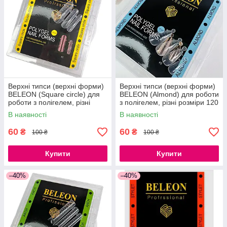
Верхні типси (верхні форми)
Верхні типси (верхні форми)
BELEON (Square circle) для
BELEON (Almond) для роботи
роботи з полігелем, різні
з полігелем, різні розміри 120
розміри 120 шт
шт
В наявності
В наявності
60
60
₴
₴
100 ₴
100 ₴
Купити
Купити
–40%
–40%