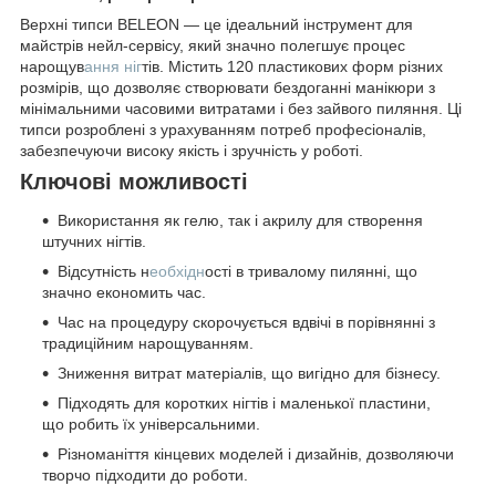
Верхні типси BELEON — це ідеальний інструмент для
майстрів нейл-сервісу, який значно полегшує процес
нарощув
ання ніг
тів. Містить 120 пластикових форм різних
розмірів, що дозволяє створювати бездоганні манікюри з
мінімальними часовими витратами і без зайвого пиляння. Ці
типси розроблені з урахуванням потреб професіоналів,
забезпечуючи високу якість і зручність у роботі.
Ключові можливості
Використання як гелю, так і акрилу для створення
штучних нігтів.
Відсутність н
еобхідн
ості в тривалому пилянні, що
значно економить час.
Час на процедуру скорочується вдвічі в порівнянні з
традиційним нарощуванням.
Зниження витрат матеріалів, що вигідно для бізнесу.
Підходять для коротких нігтів і маленької пластини,
що робить їх універсальними.
Різноманіття кінцевих моделей і дизайнів, дозволяючи
творчо підходити до роботи.