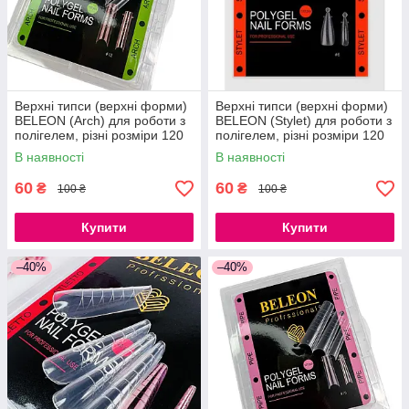
Верхні типси (верхні форми)
Верхні типси (верхні форми)
BELEON (Arch) для роботи з
BELEON (Stylet) для роботи з
полігелем, різні розміри 120
полігелем, різні розміри 120
шт
шт
В наявності
В наявності
60
60
₴
₴
100 ₴
100 ₴
Купити
Купити
–40%
–40%