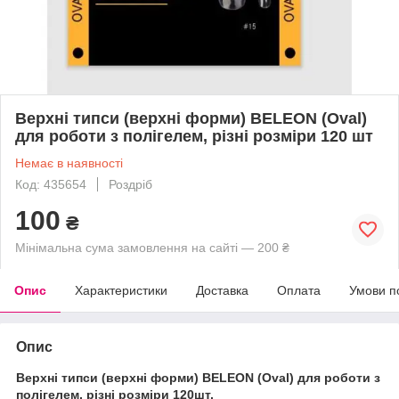
Верхні типси (верхні форми) BELEON (Oval)
для роботи з полігелем, різні розміри 120 шт
Немає в наявності
Код: 435654
Роздріб
100
₴
Мінімальна сума замовлення на сайті — 200 ₴
Опис
Характеристики
Доставка
Оплата
Умови п
Опис
Верхні типси (верхні форми) BELEON (Oval) для роботи з
полігелем, різні розміри 120шт.