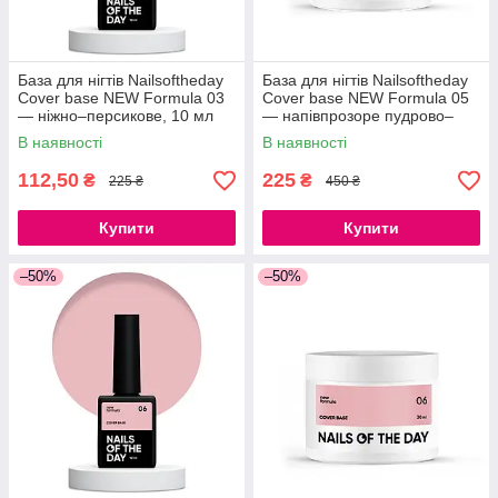
База для нігтів Nailsoftheday
База для нігтів Nailsoftheday
Cover base NEW Formula 03
Cover base NEW Formula 05
— ніжно–персикове, 10 мл
— напівпрозоре пудрово–
рожеве, 30 мл
В наявності
В наявності
112,50
225
₴
₴
225 ₴
450 ₴
Купити
Купити
–50%
–50%