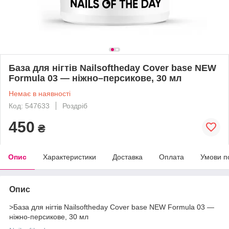
База для нігтів Nailsoftheday Cover base NEW
Formula 03 — ніжно–персикове, 30 мл
Немає в наявності
Код: 547633
Роздріб
450
₴
Опис
Характеристики
Доставка
Оплата
Умови п
Опис
>База для нігтів Nailsoftheday Cover base NEW Formula 03 —
ніжно-персикове, 30 мл