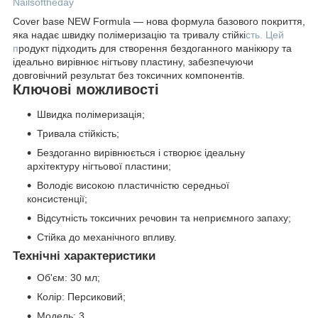
Nailsoftheday
Cover base NEW Formula — нова формула базового покриття,
яка надає швидку полімеризацію та тривалу стійкі
сть. Цей
п
родукт підходить для створення бездоганного манікюру та
ідеально вирівнює нігтьову пластину, забезпечуючи
довговічний результат без токсичних компонентів.
Ключові можливості
Швидка полімеризація;
Тривала стійкість;
Бездоганно вирівнюється і створює ідеальну
архітектуру нігтьової пластини;
Володіє високою пластичністю середньої
консистенції;
Відсутність токсичних речовин та неприємного запаху;
Стійка до механічного впливу.
Технічні характеристики
Об'єм: 30 мл;
Колір: Персиковий;
Модель: 3.