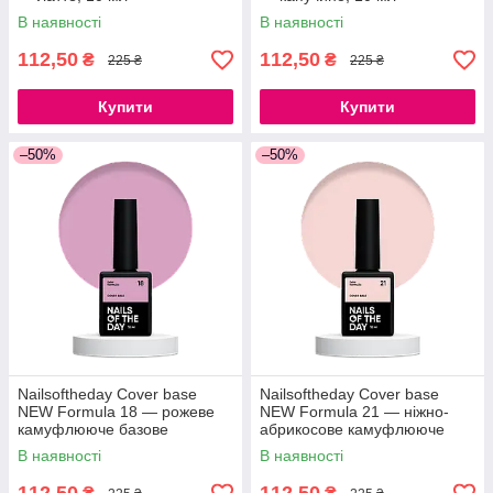
В наявності
В наявності
112,50
112,50
₴
₴
225 ₴
225 ₴
Купити
Купити
–50%
–50%
Nailsoftheday Cover base
Nailsoftheday Cover base
NEW Formula 18 — рожеве
NEW Formula 21 — ніжно-
камуфлююче базове
абрикосове камуфлююче
покриття для нігтів, 10 мл
базове покриття для нігтів, 10
В наявності
В наявності
мл