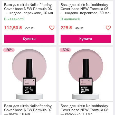
База для нігтів Nailsoftheday
База для нігтів Nailsoftheday
Cover base NEW Formula 06
Cover base NEW Formula 06
— нюдово–персикове, 10 мл
— нюдово–персикове, 30 мл
В наявності
В наявності
112,50
225
₴
₴
225 ₴
450 ₴
Купити
Купити
–50%
–50%
База для нігтів Nailsoftheday
База для нігтів Nailsoftheday
Cover base NEW Formula 07
Cover base NEW Formula 08
— латте, 10 мл
— капучино, 10 мл