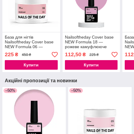
База для нігтів
Nailsoftheday Cover base
База
Nailsoftheday Cover base
NEW Formula 18 —
Nail
NEW Formula 06 —
рожеве камуфлююче
NEW
нюдово–персикове, 30 мл
базове покриття для нігтів,
нюдо
225
112,50
112
₴
₴
450 ₴
225 ₴
10 мл
Купити
Купити
Акційні пропозиції та новинки
–50%
–50%