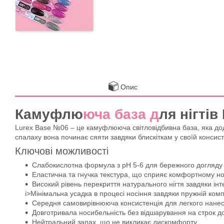
Опис
Камуфлю
юча база д
ля нігті
Lurex Base №06 – це камуфлююча світловідбивна база, яка дод
спалаху вона починає сяяти завдяки блискіткам у своїй консис
Ключові можливості
Слабокислотна формула з pH 5-6 для бережного догляду з
Еластична та гнучка текстура, що сприяє комфортному но
Високий рівень перекриття натурального нігтя завдяки інте
i>Мінімальна усадка в процесі носіння завдяки пружній комп
Середня самовирівнююча консистенція для легкого нане
Довготривала носибельність без відшарування на строк до
Нейтральний запах, що не викликає дискомфорту.