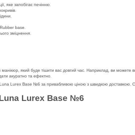
ії, яке запобігає печінню.
окривів.
ідини.
 Rubber base.
нього зміцнення.
 манікюр, який буде тішити вас довгий час. Наприклад, ви можете
ядати акуратно та ефектно.
una Lurex Base №6 за привабливою ціною з швидкою доставкою. Ско
 Luna Lurex Base №6