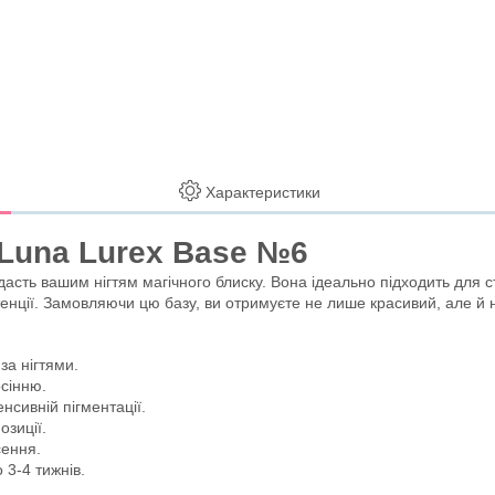
Характеристики
в Luna Lurex Base №6
асть вашим нігтям магічного блиску. Вона ідеально підходить для 
тенції. Замовляючи цю базу, ви отримуєте не лише красивий, але й 
а нігтями.
сінню.
нсивній пігментації.
озиції.
сення.
 3-4 тижнів.