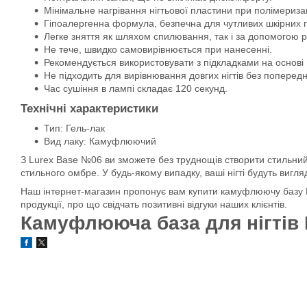
Мінімальне нагрівання нігтьової пластини при полімеризац
Гіпоалергенна формула, безпечна для чутливих шкірних п
Легке зняття як шляхом спилювання, так і за допомогою р
Не тече, швидко самовирівнюється при нанесенні.
Рекомендується використовувати з підкладками на основі
Не підходить для вирівнювання довгих нігтів без поперед
Час сушіння в лампі складає 120 секунд.
Технічні характеристики
Тип: Гель-лак
Вид лаку: Камуфлюючий
З Lurex Base №06 ви зможете без труднощів створити стильний
стильного омбре. У будь-якому випадку, ваші нігті будуть вигл
Наш інтернет-магазин пропонує вам купити камуфлюючу базу L
продукції, про що свідчать позитивні відгуки наших клієнтів.
Камуфлююча база для нігтів