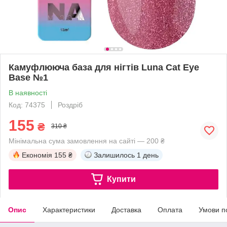
Камуфлююча база для нігтів Luna Cat Eye
Base №1
В наявності
Код: 74375
Роздріб
155
₴
310 ₴
Мінімальна сума замовлення на сайті — 200 ₴
Економія
155 ₴
Залишилось
1 день
Купити
Опис
Характеристики
Доставка
Оплата
Умови п