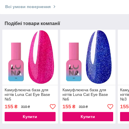
Всі умови повернення
Подібні товари компанії
Камуфлююча база для
Камуфлююча база для
Кам
нігтів Luna Cat Eye Base
нігтів Luna Cat Eye Base
нігт
№5
№6
№3
155
155
155
₴
₴
310 ₴
310 ₴
Купити
Купити