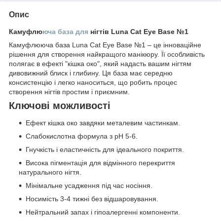
Опис
Камуфлю
юча база для
нігтів Luna Cat Eye Base №1
Камуфлююча база Luna Cat Eye Base №1 – це інноваційне
рішення для створення найкращого манікюру. Її особливість
полягає в ефекті "кішка око", який надасть вашим нігтям
дивовижний блиск і глибину. Ця база має середню
консистенцію і легко наноситься, що робить процес
створення нігтів простим і приємним.
Ключові можливості
Ефект кішка око завдяки металевим частинкам.
Слабокислотна формула з pH 5-6.
Гнучкість і еластичність для ідеального покриття.
Висока пігментація для відмінного перекриття
натурального нігтя.
Мінімальне усадження під час носіння.
Носимість 3-4 тижні без відшаровування.
Нейтральний запах і гіпоалергенні компоненти.