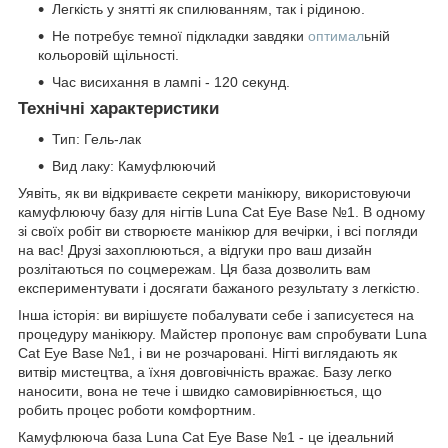
Легкість у знятті як спилюванням, так і рідиною.
Не потребує темної підкладки завдяки
оптимал
ьній
кольоровій щільності.
Час висихання в лампі - 120 секунд.
Технічні характеристики
Тип: Гель-лак
Вид лаку: Камуфлюючий
Уявіть, як ви відкриваєте секрети манікюру, використовуючи
камуфлюючу базу для нігтів Luna Cat Eye Base №1. В одному
зі своїх робіт ви створюєте манікюр для вечірки, і всі погляди
на вас! Друзі захоплюються, а відгуки про ваш дизайн
розлітаються по соцмережам. Ця база дозволить вам
експериментувати і досягати бажаного результату з легкістю.
Інша історія: ви вирішуєте побалувати себе і записуєтеся на
процедуру манікюру. Майстер пропонує вам спробувати Luna
Cat Eye Base №1, і ви не розчаровані. Нігті виглядають як
витвір мистецтва, а їхня довговічність вражає. Базу легко
наносити, вона не тече і швидко самовирівнюється, що
робить процес роботи комфортним.
Камуфлююча база Luna Cat Eye Base №1 - це ідеальний