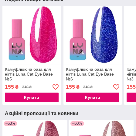
Камуфлююча база для
Камуфлююча база для
Кам
нігтів Luna Cat Eye Base
нігтів Luna Cat Eye Base
нігт
№5
№6
№3
155
155
155
₴
₴
310 ₴
310 ₴
Купити
Купити
Акційні пропозиції та новинки
–50%
–50%