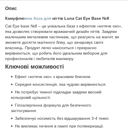
Опис
Камуфлю
юча база для
нігтів Luna Cat Eye Base №8
Cat Eye base №8 – це унікальна база з ефектом «котяче око»,
яка дозволяє створювати вражаючий дизайн нігтів. Завдяки
маленьким металевим частинкам, що реагують на магніт, ви
зможете досягти магічного бліку, що зачаровує своїх
власниць. Продукт легко наноситься і прекрасно
вирівнюється, що робить його ідеальним вибором для
професіоналів і любителів манікюру.
Ключові можливості
Ефект «котяче око» з красивим блиском.
Середня консистенція, яка чудово вирівнюється.
Не потребує темної підкладки завдяки високій
кольоровій щільності.
Гіпоалергенна формула для безпечного
застосування.
Забезпечує носимість без відшарування 3-4 тижні.
Не викликає печіння в лампі при полімеризації.