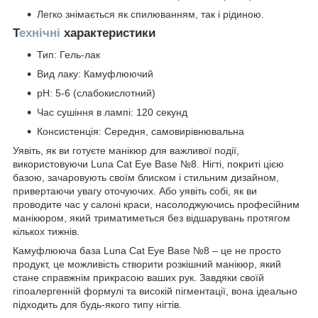
Легко знімається як спилюванням, так і рідиною.
Т
ехнічні
характеристики
Тип: Гель-лак
Вид лаку: Камуфлюючий
pH: 5-6 (слабокислотний)
Час сушіння в лампі: 120 секунд
Консистенція: Середня, самовирівнювальна
Уявіть, як ви готуєте манікюр для важливої події,
використовуючи Luna Cat Eye Base №8. Нігті, покриті цією
базою, зачаровують своїм блиском і стильним дизайном,
привертаючи увагу оточуючих. Або уявіть собі, як ви
проводите час у салоні краси, насолоджуючись професійним
манікюром, який триматиметься без відшарувань протягом
кількох тижнів.
Камуфлююча база Luna Cat Eye Base №8 – це не просто
продукт, це можливість створити розкішний манікюр, який
стане справжнім прикрасою ваших рук. Завдяки своїй
гіпоалергенній формулі та високій пігментації, вона ідеально
підходить для будь-якого типу нігтів.