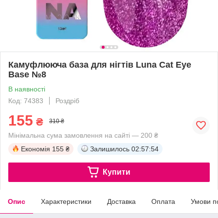
Камуфлююча база для нігтів Luna Cat Eye
Base №8
В наявності
Код: 74383
Роздріб
155
₴
310 ₴
Мінімальна сума замовлення на сайті — 200 ₴
Економія
155 ₴
Залишилось
02:57:53
Купити
Опис
Характеристики
Доставка
Оплата
Умови п