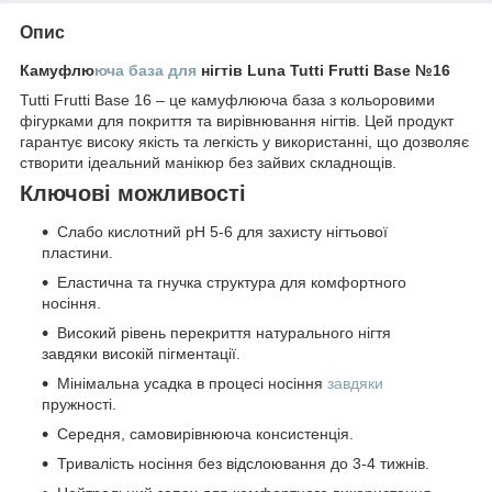
Опис
Камуфлю
юча база для
нігтів Luna Tutti Frutti Base №16
Tutti Frutti Base 16 – це камуфлююча база з кольоровими
фігурками для покриття та вирівнювання нігтів. Цей продукт
гарантує високу якість та легкість у використанні, що дозволяє
створити ідеальний манікюр без зайвих складнощів.
Ключові можливості
Слабо кислотний pH 5-6 для захисту нігтьової
пластини.
Еластична та гнучка структура для комфортного
носіння.
Високий рівень перекриття натурального нігтя
завдяки високій пігментації.
Мінімальна усадка в процесі носіння
завдяки
пружності.
Середня, самовирівнююча консистенція.
Тривалість носіння без відслоювання до 3-4 тижнів.