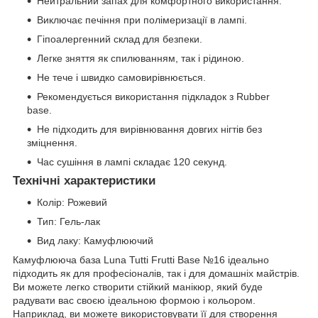
Нейтральний запах для комфортного використання.
Виключає печіння при полімеризації в лампі.
Гіпоалергенний склад для безпеки.
Легке зняття як спилюванням, так і рідиною.
Не тече і швидко самовирівнюється.
Рекомендується використання підкладок з Rubber
base.
Не підходить для вирівнювання довгих нігтів без
зміцнення.
Час сушіння в лампі складає 120 секунд.
Технічні характеристики
Колір: Рожевий
Тип: Гель-лак
Вид лаку: Камуфлюючий
Камуфлююча база Luna Tutti Frutti Base №16 ідеально
підходить як для професіоналів, так і для домашніх майстрів.
Ви можете легко створити стійкий манікюр, який буде
радувати вас своєю ідеальною формою і кольором.
Наприклад, ви можете використовувати її для створення