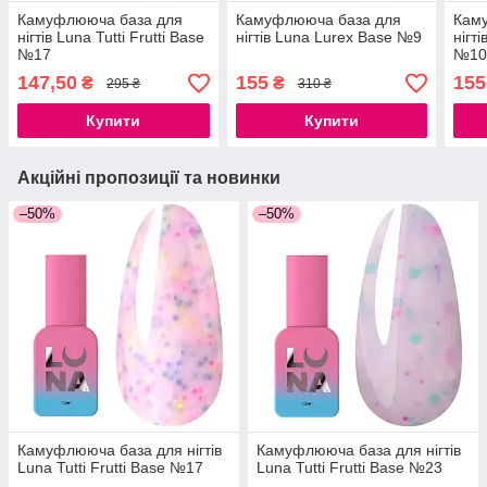
Камуфлююча база для
Камуфлююча база для
Кам
нігтів Luna Tutti Frutti Base
нігтів Luna Lurex Base №9
нігт
№17
№1
147,50
155
155
₴
₴
295 ₴
310 ₴
Купити
Купити
Акційні пропозиції та новинки
–50%
–50%
Камуфлююча база для нігтів
Камуфлююча база для нігтів
Luna Tutti Frutti Base №17
Luna Tutti Frutti Base №23