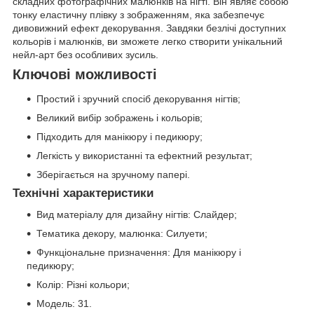
складних фотографічних малюнків на нігті. Він являє собою
тонку еластичну плівку з зображенням, яка забезпечує
дивовижний ефект декорування. Завдяки безлічі доступних
кольорів і малюнків, ви зможете легко створити унікальний
нейл-арт без особливих зусиль.
Ключові можливості
Простий і зручний спосіб декорування нігтів;
Великий вибір зображень і кольорів;
Підходить для манікюру і педикюру;
Легкість у використанні та ефектний результат;
Зберігається на зручному папері.
Технічні характеристики
Вид матеріалу для дизайну нігтів: Слайдер;
Тематика декору, малюнка: Силуети;
Функціональне призначення: Для манікюру і
педикюру;
Колір: Різні кольори;
Модель: 31.