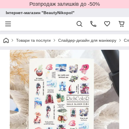
Розпродаж залишків до -50%
Інтернет-магазин "BeautyNikopol"
Товари та послуги
Слайдер-дизайн для манікюру
Сл