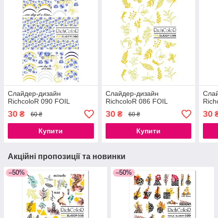
Слайдер-дизайн
Слайдер-дизайн
Сла
RichcoloR 090 FOIL
RichcoloR 086 FOIL
Rich
30
30
30
₴
₴
60 ₴
60 ₴
Купити
Купити
Акційні пропозиції та новинки
–50%
–50%