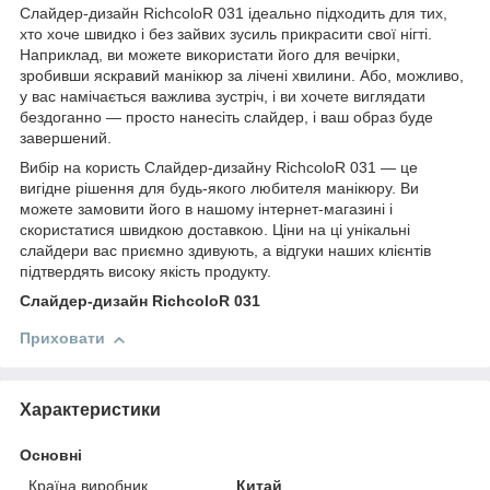
Слайдер-дизайн RichcoloR 031 ідеально підходить для тих,
хто хоче швидко і без зайвих зусиль прикрасити свої нігті.
Наприклад, ви можете використати його для вечірки,
зробивши яскравий манікюр за лічені хвилини. Або, можливо,
у вас намічається важлива зустріч, і ви хочете виглядати
бездоганно — просто нанесіть слайдер, і ваш образ буде
завершений.
Вибір на користь Слайдер-дизайну RichcoloR 031 — це
вигідне рішення для будь-якого любителя манікюру. Ви
можете замовити його в нашому інтернет-магазині і
скористатися швидкою доставкою. Ціни на ці унікальні
слайдери вас приємно здивують, а відгуки наших клієнтів
підтвердять високу якість продукту.
Слайдер-дизайн RichcoloR 031
Приховати
Характеристики
Основні
Країна виробник
Китай