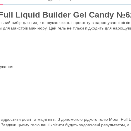
ull Liquid Builder Gel Candy №6
ний вибір для тих, хто шукає якість і простоту в нарощуванні нігтів.
для майстрів манікюру. Цей гель не тільки підходить для нарощуван
щування
відростити довгі та міцні нігті. З допомогою рідкого гелю Moon Full
. Завдяки цьому гелю ваші клієнти будуть задоволені результатом, а 