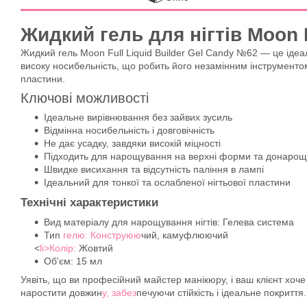
Жидкий гель для нігтів Moon F
Жидкий гель Moon Full Liquid Builder Gel Candy №62 — це ідеаль
високу носибельність, що робить його незамінним інструментом 
пластини.
Ключові можливості
Ідеальне вирівнювання без зайвих зусиль
Відмінна носибельність і довговічність
Не дає усадку, завдяки високій міцності
Підходить для нарощування на верхні форми та донаро
Швидке висихання та відсутність паління в лампі
Ідеальний для тонкої та ослабленої нігтьової пластини
Технічні характеристики
Вид матеріалу для нарощування нігтів: Гелева система
Тип
гелю: Конструюю
чий, камуфлюючий
<
li>Колір:
Жовтий
Об'єм: 15 мл
Уявіть, що ви професійний майстер манікюру, і ваш клієнт хоче 
наростити довжин
у, забез
печуючи стійкість і ідеальне покриття