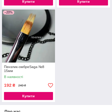
Купити
Купити
–20%
Пензлик-омбреSaga №8
15мм
В наявності
192
₴
240 ₴
Купити
Про нас