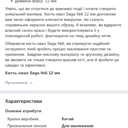
Довжина ворсу: 12 мм
Уявіть, що ви готуєтеся до важливої події і хочете створити
унікальний манікюр. Кисть-овал Saga №6 12 мм допоможе
вам легко оформити елегантні візерунки, які стануть
справжньою окрасою вашого образу. А можливо, ви відкриєте
власний салон краси і будете використовувати її у
повсякденній роботі, фантазуючи на тему дизайну нігтів.
Обираючи кисть-овал Saga №6, ви отримуєте надійний
інструмент, який зробить процес малювання простим та
приємним. Завдяки якісному матеріалу та зручному дизайну,
ви зможете не тільки створити красиві нігті, але й зробити це
швидко та ефективно.
Кисть-овал Saga №6 12 мм
Приховати
Характеристики
Основні атрибути
Країна виробник
Китай
Призначення пензля
Для малювання