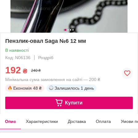
Пензлик-овал Saga №6 12 мм
В наявності
Код: N06136
Роздріб
192
₴
240 ₴
Мінімальна сума замовлення на сайті — 200 ₴
Економія
48 ₴
Залишилось
1 день
Купити
Опис
Характеристики
Доставка
Оплата
Умови п