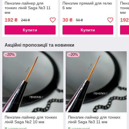
Пензлик-лайнер для
Пензлик прямий для гелю
Пенз
тонких ліній Saga №3 11
6 мм
тонк
мм
мм
192
30
192
₴
₴
240 ₴
50 ₴
Купити
Купити
Акційні пропозиції та новинки
–20%
–20%
Пензлик-лайнер для тонких
Пензлик-лайнер для тонких
ліній Saga №2 10 мм
ліній Saga №3 11 мм
В наявності
В наявності