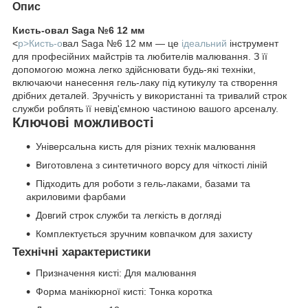
Опис
Кисть-овал Saga №6 12 мм
<
p>Кисть-о
вал Saga №6 12 мм — це
ідеальний
інструмент
для професійних майстрів та любителів малювання. З її
допомогою можна легко здійснювати будь-які техніки,
включаючи нанесення гель-лаку під кутикулу та створення
дрібних деталей. Зручність у використанні та тривалий строк
служби роблять її невід'ємною частиною вашого арсеналу.
Ключові можливості
Універсальна кисть для різних технік малювання
Виготовлена з синтетичного ворсу для чіткості ліній
Підходить для роботи з гель-лаками, базами та
акриловими фарбами
Довгий строк служби та легкість в догляді
Комплектується зручним ковпачком для захисту
Технічні характеристики
Призначення кисті: Для малювання
Форма манікюрної кисті: Тонка коротка