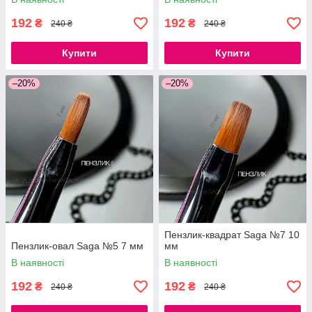
192
192
₴
₴
240 ₴
240 ₴
Купити
Купити
–20%
–20%
Пензлик-квадрат Saga №7 10
Пензлик-овал Saga №5 7 мм
мм
В наявності
В наявності
192
192
₴
₴
240 ₴
240 ₴