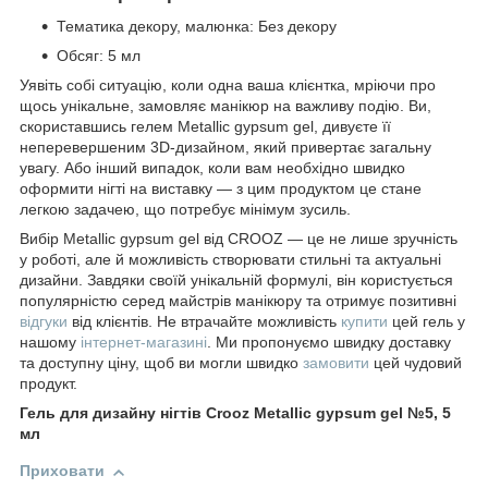
Тематика декору, малюнка: Без декору
Обсяг: 5 мл
Уявіть собі ситуацію, коли одна ваша клієнтка, мріючи про
щось унікальне, замовляє манікюр на важливу подію. Ви,
скориставшись гелем Metallic gypsum gel, дивуєте її
неперевершеним 3D-дизайном, який привертає загальну
увагу. Або інший випадок, коли вам необхідно швидко
оформити нігті на виставку — з цим продуктом це стане
легкою задачею, що потребує мінімум зусиль.
Вибір Metallic gypsum gel від CROOZ — це не лише зручність
у роботі, але й можливість створювати стильні та актуальні
дизайни. Завдяки своїй унікальній формулі, він користується
популярністю серед майстрів манікюру та отримує позитивні
відгуки
від клієнтів. Не втрачайте можливість
купити
цей гель у
нашому
інтернет-магазині
. Ми пропонуємо швидку доставку
та доступну ціну, щоб ви могли швидко
замовити
цей чудовий
продукт.
Гель для дизайну нігтів Crooz Metallic gypsum gel №5, 5
мл
Приховати