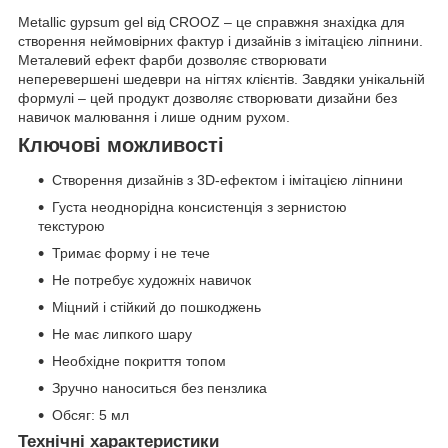
Metallic gypsum gel від CROOZ – це справжня знахідка для
створення неймовірних фактур і дизайнів з імітацією ліпнини.
Металевий ефект фарби дозволяє створювати
неперевершені шедеври на нігтях клієнтів. Завдяки унікальній
формулі – цей продукт дозволяє створювати дизайни без
навичок малювання і лише одним рухом.
Ключові можливості
Створення дизайнів з 3D-ефектом і імітацією ліпнини
Густа неоднорідна консистенція з зернистою
текстурою
Тримає форму і не тече
Не потребує художніх навичок
Міцний і стійкий до пошкоджень
Не має липкого шару
Необхідне покриття топом
Зручно наноситься без пензлика
Обсяг: 5 мл
Технічні характеристики