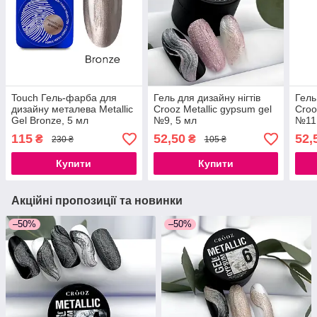
Touch Гель-фарба для
Гель для дизайну нігтів
Гель
дизайну металева Metallic
Crooz Metallic gypsum gel
Croo
Gel Bronze, 5 мл
№9, 5 мл
№11,
115
52,50
52,
₴
₴
230 ₴
105 ₴
Купити
Купити
Акційні пропозиції та новинки
–50%
–50%