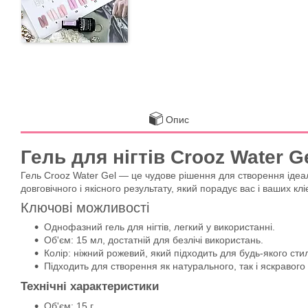
Опис
Гель для нігтів Crooz Water Ge
Гель Crooz Water Gel — це чудове рішення для створення ідеал
довговічного і якісного результату, який порадує вас і ваших кліє
Ключові можливості
Однофазний гель для нігтів, легкий у використанні.
Об'єм: 15 мл, достатній для безлічі використань.
Колір: ніжний рожевий, який підходить для будь-якого сти
Підходить для створення як натурального, так і яскравого
Технічні характеристики
Об'єм: 15 г