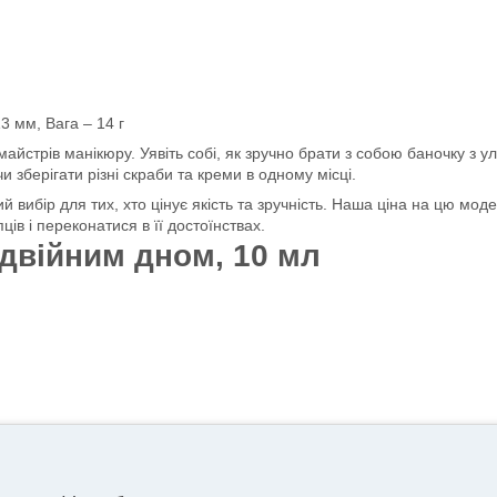
3 мм, Вага – 14 г
йстрів манікюру. Уявіть собі, як зручно брати з собою баночку з у
зберігати різні скраби та креми в одному місці.
й вибір для тих, хто цінує якість та зручність. Наша ціна на цю мо
ів і переконатися в її достоїнствах.
одвійним дном, 10 мл