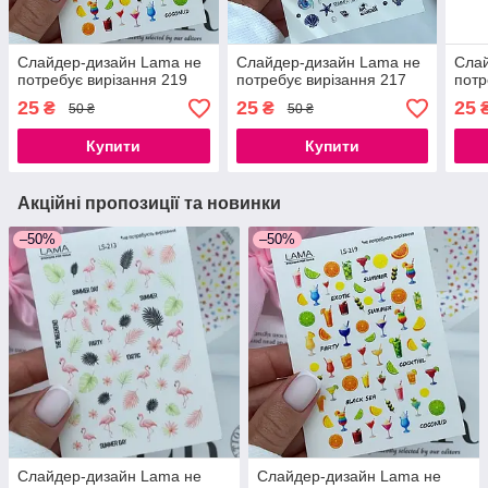
Слайдер-дизайн Lama не
Слайдер-дизайн Lama не
Слай
потребує вирізання 219
потребує вирізання 217
потр
25
25
25
₴
₴
50 ₴
50 ₴
Купити
Купити
Акційні пропозиції та новинки
–50%
–50%
Слайдер-дизайн Lama не
Слайдер-дизайн Lama не