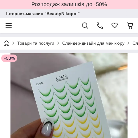
Розпродаж залишків до -50%
Інтернет-магазин "BeautyNikopol"
Товари та послуги
Слайдер-дизайн для манікюру
Сл
–50%