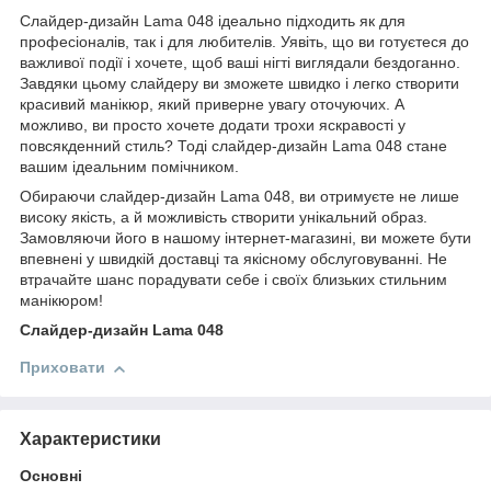
Слайдер-дизайн Lama 048 ідеально підходить як для
професіоналів, так і для любителів. Уявіть, що ви готуєтеся до
важливої події і хочете, щоб ваші нігті виглядали бездоганно.
Завдяки цьому слайдеру ви зможете швидко і легко створити
красивий манікюр, який приверне увагу оточуючих. А
можливо, ви просто хочете додати трохи яскравості у
повсякденний стиль? Тоді слайдер-дизайн Lama 048 стане
вашим ідеальним помічником.
Обираючи слайдер-дизайн Lama 048, ви отримуєте не лише
високу якість, а й можливість створити унікальний образ.
Замовляючи його в нашому інтернет-магазині, ви можете бути
впевнені у швидкій доставці та якісному обслуговуванні. Не
втрачайте шанс порадувати себе і своїх близьких стильним
манікюром!
Слайдер-дизайн Lama 048
Приховати
Характеристики
Основні