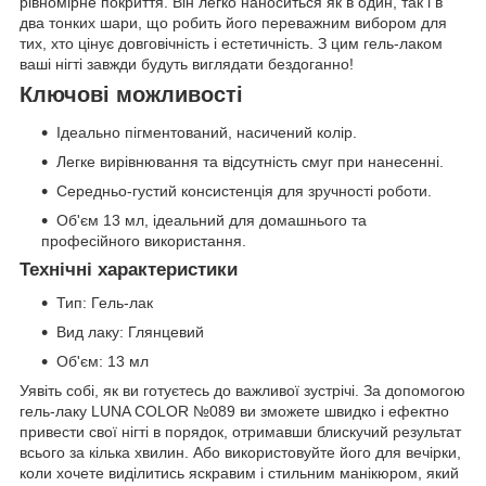
рівномірне покриття. Він легко наноситься як в один, так і в
два тонких шари, що робить його переважним вибором для
тих, хто цінує довговічність і естетичність. З цим гель-лаком
ваші нігті завжди будуть виглядати бездоганно!
Ключові можливості
Ідеально пігментований, насичений колір.
Легке вирівнювання та відсутність смуг при нанесенні.
Середньо-густий консистенція для зручності роботи.
Об'єм 13 мл, ідеальний для домашнього та
професійного використання.
Технічні характеристики
Тип: Гель-лак
Вид лаку: Глянцевий
Об'єм: 13 мл
Уявіть собі, як ви готуєтесь до важливої зустрічі. За допомогою
гель-лаку LUNA COLOR №089 ви зможете швидко і ефектно
привести свої нігті в порядок, отримавши блискучий результат
всього за кілька хвилин. Або використовуйте його для вечірки,
коли хочете виділитись яскравим і стильним манікюром, який