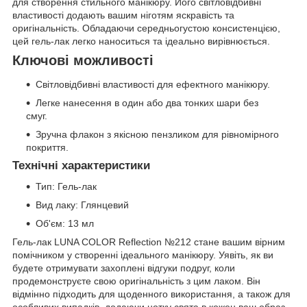
для створення стильного манікюру. Його світловідбивні
властивості додають вашим ніготям яскравість та
оригінальність. Обладаючи середньогустою консистенцією,
цей гель-лак легко наноситься та ідеально вирівнюється.
Ключові можливості
Світловідбивні властивості для ефектного манікюру.
Легке нанесення в один або два тонких шари без
смуг.
Зручна флакон з якісною пензликом для рівномірного
покриття.
Технічні характеристики
Тип: Гель-лак
Вид лаку: Глянцевий
Об'єм: 13 мл
Гель-лак LUNA COLOR Reflection №212 стане вашим вірним
помічником у створенні ідеального манікюру. Уявіть, як ви
будете отримувати захоплені відгуки подруг, коли
продемонструєте свою оригінальність з цим лаком. Він
відмінно підходить для щоденного використання, а також для