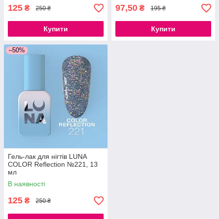
125
97,50
₴
₴
250 ₴
195 ₴
Купити
Купити
–50%
Гель-лак для нігтів LUNA
COLOR Reflection №221, 13
мл
В наявності
125
₴
250 ₴