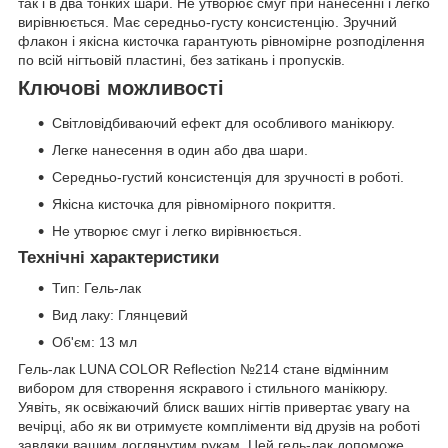
так і в два тонких шари. Не утворює смуг при нанесенні і легко
вирівнюється. Має середньо-густу консистенцію. Зручний
флакон і якісна кисточка гарантують рівномірне розподілення
по всій нігтьовій пластині, без затікань і пропусків.
Ключові можливості
Світловідбиваючий ефект для особливого манікюру.
Легке нанесення в один або два шари.
Середньо-густий консистенція для зручності в роботі.
Якісна кисточка для рівномірного покриття.
Не утворює смуг і легко вирівнюється.
Технічні характеристики
Тип: Гель-лак
Вид лаку: Глянцевий
Об'єм: 13 мл
Гель-лак LUNA COLOR Reflection №214 стане відмінним
вибором для створення яскравого і стильного манікюру.
Уявіть, як освіжаючий блиск ваших нігтів привертає увагу на
вечірці, або як ви отримуєте компліменти від друзів на роботі
завдяки вашим доглянутим рукам. Цей гель-лак допоможе