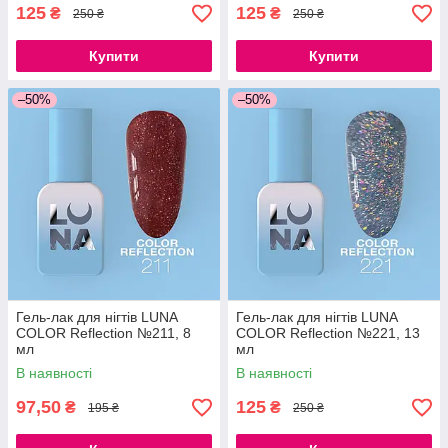
125
125
₴
₴
250 ₴
250 ₴
Купити
Купити
–50%
–50%
Гель-лак для нігтів LUNA
Гель-лак для нігтів LUNA
COLOR Reflection №211, 8
COLOR Reflection №221, 13
мл
мл
В наявності
В наявності
97,50
125
₴
₴
195 ₴
250 ₴