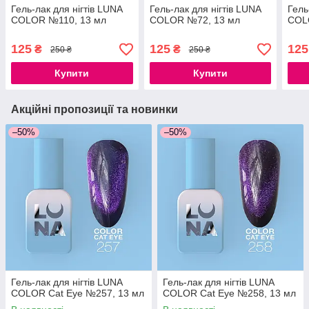
Гель-лак для нігтів LUNA
Гель-лак для нігтів LUNA
Гель
COLOR №110, 13 мл
COLOR №72, 13 мл
COL
125
125
125
₴
₴
250 ₴
250 ₴
Купити
Купити
Акційні пропозиції та новинки
–50%
–50%
Гель-лак для нігтів LUNA
Гель-лак для нігтів LUNA
COLOR Cat Eye №257, 13 мл
COLOR Cat Eye №258, 13 мл