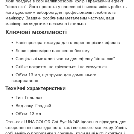
який поєднує в собі напівпрозорий колір і вражаючий ефект
"кішка око". Його простота у нанесенні і висока якість роблять
його ідеальним вибором для професіоналів і любителів
манікюру. Завдяки особливим металевим часткам, ваш
манікюр виглядатиме незвично і стильно.
Ключові можливості
Напівпрозора текстура для створення різних ефектів
Легке і рівномірне нанесення без смуг
Спеціальні металеві частки для ефекту "кішка око"
Стійке покриття, не тріскається і не скочується
Об'єм 13 мл, що зручно для домашнього
використання
Технічні характеристики
Тип: Гель-лак
Вид лаку: Гладкий
Об'єм: 13 мл
Гель-лак LUNA COLOR Cat Eye №248 ідеально підходить для
створення як повсякденного, так і вечірнього манікюру. Уявіть
собі вечірню прогулянку з друзями, коли ваші нігті іскряться і