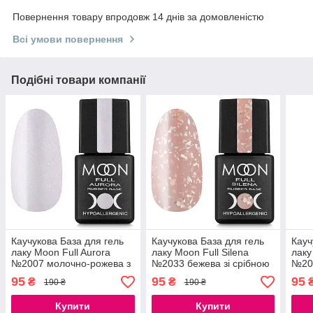
Повернення товару впродовж 14 днів за домовленістю
Всі умови повернення
Подібні товари компанії
Каучукова База для гель
Каучукова База для гель
Кауч
лаку Moon Full Aurora
лаку Moon Full Silena
лаку
№2007 молочно-рожева з
№2033 бежева зі срібною
№200
дрібним шиммером 8 мл
поталлю 8 мл
дрі
95
95
95
₴
₴
190 ₴
190 ₴
Купити
Купити