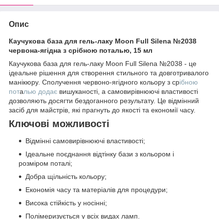
Опис
Каучукова база для гель-лаку Moon Full Silena №2038
червона-ягідна з срібною поталью, 15 мл
Каучукова база для гель-лаку Moon Full Silena №2038 - це
ідеальне рішення для створення стильного та довготривалого
манікюру. Сполучення червоно-ягідного кольору з ср
ібною
пот
а
лью додає
вишуканості, а самовирівнюючі властивості
дозволяють досягти бездоганного результату. Це відмінний
засіб для майстрів, які прагнуть до якості та економії часу.
Ключові можливості
Відмінні самовирівнюючі властивості;
Ідеальне поєднання відтінку бази з кольором і
розміром поталі;
Добра щільність кольору;
Економія часу та матеріалів для процедури;
Висока стійкість у носінні;
Полімеризується у всіх видах ламп.