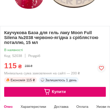
Каучукова База для гель лаку Moon Full
Silena №2038 червоно-ягідна з сріблястою
поталлю, 15 мл
В наявності
Код: S2038
Роздріб
115
₴
230 ₴
Мінімальна сума замовлення на сайті — 200 ₴
Економія
115 ₴
Залишилось
1 день
Купити
Опис
Характеристики
Доставка
Оплата
Умови п