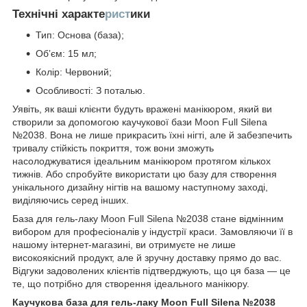
Технічні характе
рист
ики
Тип: Основа (база);
Обʼєм: 15 мл;
Колір: Червоний;
Особливості: З поталью.
Уявіть, як ваші клієнти будуть вражені манікюром, який ви
створили за допомогою каучукової бази Moon Full Silena
№2038. Вона не лише прикрасить їхні нігті, але й забезпечить
тривалу стійкість покриття, тож вони зможуть
насолоджуватися ідеальним манікюром протягом кількох
тижнів. Або спробуйте використати цю базу для створення
унікального дизайну нігтів на вашому наступному заході,
виділяючись серед інших.
База для гель-лаку Moon Full Silena №2038 стане відмінним
вибором для професіоналів у індустрії краси. Замовляючи її в
нашому інтернет-магазині, ви отримуєте не лише
високоякісний продукт, але й зручну доставку прямо до вас.
Відгуки задоволених клієнтів підтверджують, що ця база — це
те, що потрібно для створення ідеального манікюру.
Каучукова база для гель-лаку Moon Full Silena №2038