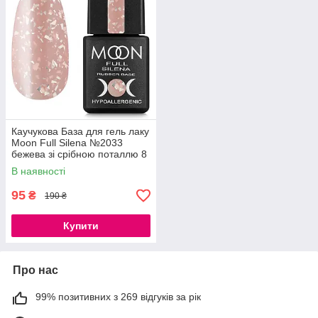
Каучукова База для гель лаку
Moon Full Silena №2033
бежева зі срібною поталлю 8
мл
В наявності
95
₴
190 ₴
Купити
Про нас
99% позитивних з 269 відгуків за рік