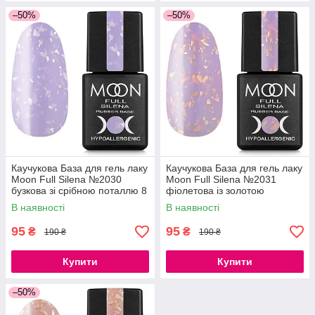
–50%
–50%
Каучукова База для гель лаку
Каучукова База для гель лаку
Moon Full Silena №2030
Moon Full Silena №2031
бузкова зі срібною поталлю 8
фіолетова із золотою
мл
поталлю 8 мл
В наявності
В наявності
95
95
₴
₴
190 ₴
190 ₴
Купити
Купити
–50%