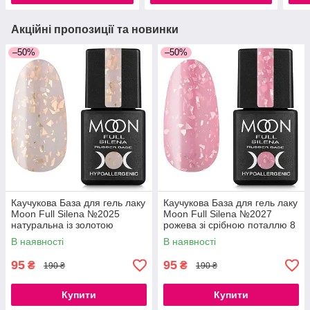
Акційні пропозиції та новинки
–50%
–50%
Каучукова База для гель лаку
Каучукова База для гель лаку
Moon Full Silena №2025
Moon Full Silena №2027
натуральна із золотою
рожева зі срібною поталлю 8
поталлю 8 мл
мл
В наявності
В наявності
95
95
₴
₴
190 ₴
190 ₴
Купити
Купити