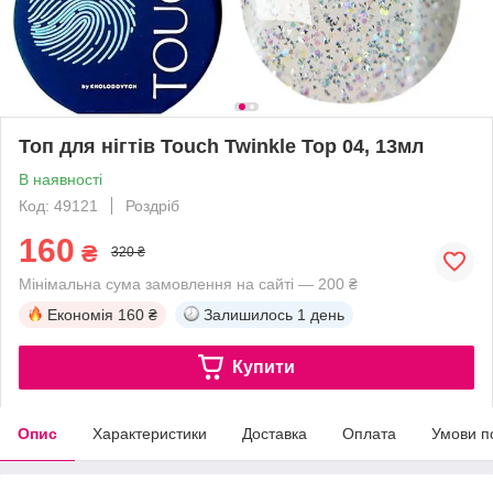
Топ для нігтів Touch Twinkle Top 04, 13мл
В наявності
Код: 49121
Роздріб
160
₴
320 ₴
Мінімальна сума замовлення на сайті — 200 ₴
Економія
160 ₴
Залишилось
1 день
Купити
Опис
Характеристики
Доставка
Оплата
Умови п