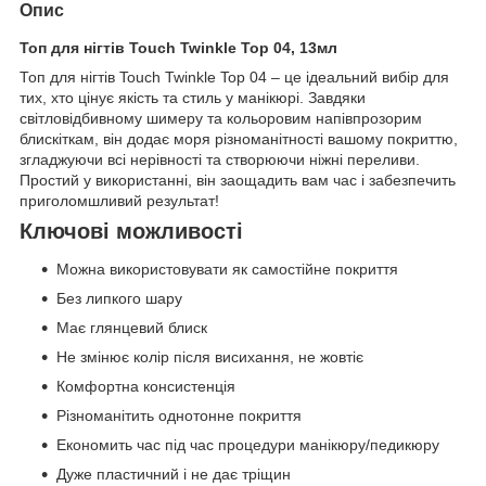
Опис
Топ для нігтів Touch Twinkle Top 04, 13мл
Топ для нігтів Touch Twinkle Top 04 – це ідеальний вибір для
тих, хто цінує якість та стиль у манікюрі. Завдяки
світловідбивному шимеру та кольоровим напівпрозорим
блискіткам, він додає моря різноманітності вашому покриттю,
згладжуючи всі нерівності та створюючи ніжні переливи.
Простий у використанні, він заощадить вам час і забезпечить
приголомшливий результат!
Ключові можливості
Можна використовувати як самостійне покриття
Без липкого шару
Має глянцевий блиск
Не змінює колір після висихання, не жовтіє
Комфортна консистенція
Різноманітить однотонне покриття
Економить час під час процедури манікюру/педикюру
Дуже пластичний і не дає тріщин