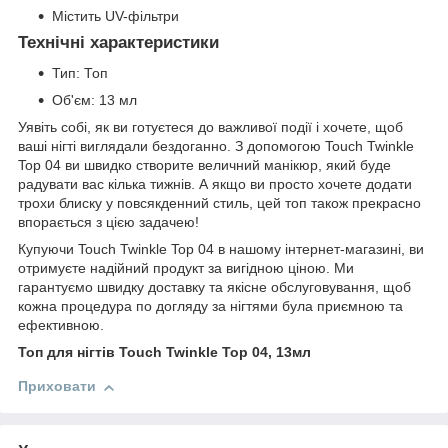
Містить UV-фільтри
Технічні характеристики
Тип: Топ
Об'єм: 13 мл
Уявіть собі, як ви готуєтеся до важливої події і хочете, щоб
ваші нігті виглядали бездоганно. З допомогою Touch Twinkle
Top 04 ви швидко створите величний манікюр, який буде
радувати вас кілька тижнів. А якщо ви просто хочете додати
трохи блиску у повсякденний стиль, цей топ також прекрасно
впорається з цією задачею!
Купуючи Touch Twinkle Top 04 в нашому інтернет-магазині, ви
отримуєте надійний продукт за вигідною ціною. Ми
гарантуємо швидку доставку та якісне обслуговування, щоб
кожна процедура по догляду за нігтями була приємною та
ефективною.
Топ для нігтів Touch Twinkle Top 04, 13мл
Приховати