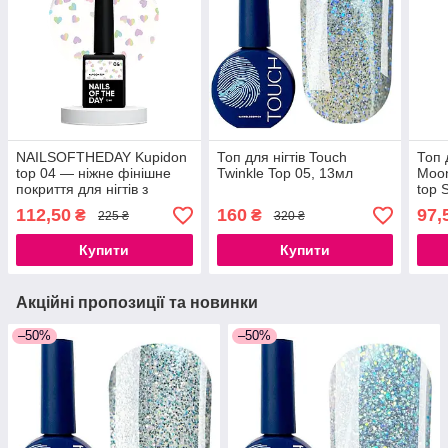
NAILSOFTHEDAY Kupidon
Топ для нігтів Touch
Топ 
top 04 — ніжне фінішне
Twinkle Top 05, 13мл
Moo
покриття для нігтів з
top 
голографічними
112,50
160
97,
₴
₴
225 ₴
320 ₴
сердечками, без липкого
шару, 10 мл
Купити
Купити
Акційні пропозиції та новинки
–50%
–50%