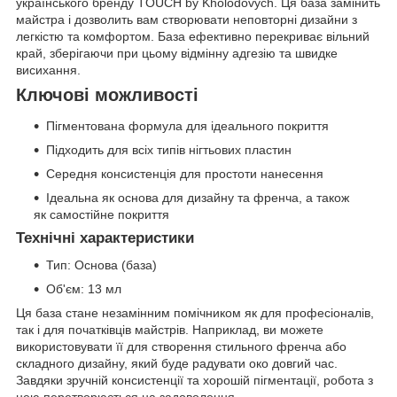
українського бренду TOUCH by Kholodovych. Ця база замінить
майстра і дозволить вам створювати неповторні дизайни з
легкістю та комфортом. База ефективно перекриває вільний
край, зберігаючи при цьому відмінну адгезію та швидке
висихання.
Ключові можливості
Пігментована формула для ідеального покриття
Підходить для всіх типів нігтьових пластин
Середня консистенція для простоти нанесення
Ідеальна як основа для дизайну та френча, а також
як самостійне покриття
Технічні характеристики
Тип: Основа (база)
Об'єм: 13 мл
Ця база стане незамінним помічником як для професіоналів,
так і для початківців майстрів. Наприклад, ви можете
використовувати її для створення стильного френча або
складного дизайну, який буде радувати око довгий час.
Завдяки зручній консистенції та хорошій пігментації, робота з