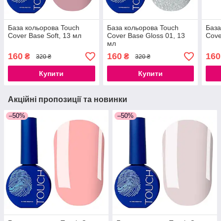
База кольорова Touch
База кольорова Touch
База
Cover Base Soft, 13 мл
Cover Base Gloss 01, 13
Cove
мл
160
160
160
₴
₴
320 ₴
320 ₴
Купити
Купити
Акційні пропозиції та новинки
–50%
–50%