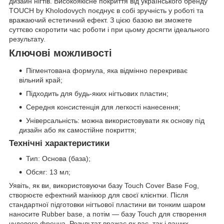
дизайн нігтів. Високоякісне покриття від українського бренду
TOUCH by Kholodovych поєднує в собі зручність у роботі та
вражаючий естетичний ефект. З цією базою ви зможете
суттєво скоротити час роботи і при цьому досягти ідеального
результату.
Ключові можливості
Пігментована формула, яка відмінно перекриває
вільний край;
Підходить для будь-яких нігтьових пластин;
Середня консистенція для легкості нанесення;
Універсальність: можна використовувати як основу під
дизайн або як самостійне покриття;
Технічні характеристики
Тип: Основа (база);
Обсяг: 13 мл;
Уявіть, як ви, використовуючи базу Touch Cover Base Fog,
створюєте ефектний манікюр для своєї клієнтки. Після
стандартної підготовки нігтьової пластини ви тонким шаром
наносите Rubber base, а потім — базу Touch для створення
чудового френча. Результат вражає як вас, так і ваших