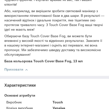
клієнтів!
Або, наприклад, ви вирішили зробити святковий манікюр з
використанням пігментованої бази в два шари. В результаті —
насичений відтінок і ідеальне покриття, яке тішитиме око
протягом тривалого часу. З Touch Cover Base Fog ваші творчі
ідеї не мають меж!
Обираючи базу Touch Cover Base Fog, ви можете бути
впевнені у високій якості та відмінних результатах. Замовте її
в нашому інтернет-магазині і оцініть всі переваги, які вона
пропонує. Ми забезпечимо швидку доставку та високоякісне
обслуговування!
База кольорова Touch Cover Base Fog, 13 мл
Приховати
Характеристики
Основні атрибути
Виробник
Touch
Країна виробник
Україна