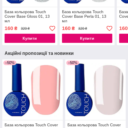
База кольорова Touch
База кольорова Touch
База
Cover Base Gloss 01, 13
Cover Base Perla 01, 13
Cove
мл
мл
160
160
160
₴
₴
320 ₴
320 ₴
Купити
Купити
Акційні пропозиції та новинки
–50%
–50%
База кольорова Touch Cover
База кольорова Touch Cover