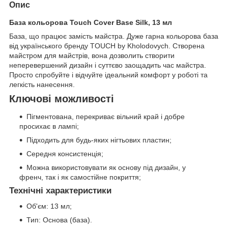
Опис
База кольорова Touch Cover Base Silk, 13 мл
База, що працює замість майстра. Дуже гарна кольорова база
від українського бренду TOUCH by Kholodovych. Створена
майстром для майстрів, вона дозволить створити
неперевершений дизайн і суттєво заощадить час майстра.
Просто спробуйте і відчуйте ідеальний комфорт у роботі та
легкість нанесення.
Ключові можливості
Пігментована, перекриває вільний край і добре
просихає в лампі;
Підходить для будь-яких нігтьових пластин;
Середня консистенція;
Можна використовувати як основу під дизайн, у
френч, так і як самостійне покриття;
Технічні характеристики
Об'єм: 13 мл;
Тип: Основа (база).