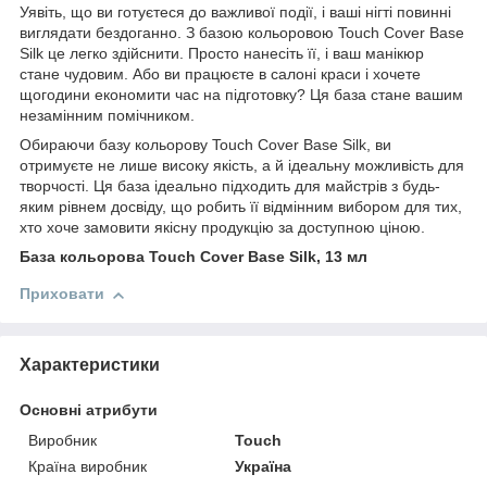
Уявіть, що ви готуєтеся до важливої події, і ваші нігті повинні
виглядати бездоганно. З базою кольоровою Touch Cover Base
Silk це легко здійснити. Просто нанесіть її, і ваш манікюр
стане чудовим. Або ви працюєте в салоні краси і хочете
щогодини економити час на підготовку? Ця база стане вашим
незамінним помічником.
Обираючи базу кольорову Touch Cover Base Silk, ви
отримуєте не лише високу якість, а й ідеальну можливість для
творчості. Ця база ідеально підходить для майстрів з будь-
яким рівнем досвіду, що робить її відмінним вибором для тих,
хто хоче замовити якісну продукцію за доступною ціною.
База кольорова Touch Cover Base Silk, 13 мл
Приховати
Характеристики
Основні атрибути
Виробник
Touch
Країна виробник
Україна