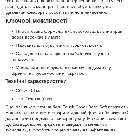
база дозволить створити неперевершений дизайн і суттєво
заощадить час майстра. Просто спробуйте і відчуйте
ідеальний комфорт у роботі та легкість нанесення.
Ключові можливості
Пігментована формула, яка перекриває вільний край і
добре просихає в лампі;
Підходить для будь-яких нігтьових пластин;
Середня консистенція, що забезпечує зручність
нанесення;
Можна використовувати як основу під дизайн, у
френч, так і як самостійне покриття;
Технічні характеристики
Об'єм: 13 мл;
Тип: Основа (база).
Сценарії використання бази Touch Cover Base Soft вражають.
Наприклад, ви можете створити чудовий френч або яскравий
дизайн, який неодмінно приверне увагу. Майстри зазначають,
що база дозволяє працювати швидше і з меншими
зусиллями, що робить процес приємним і ефективним.