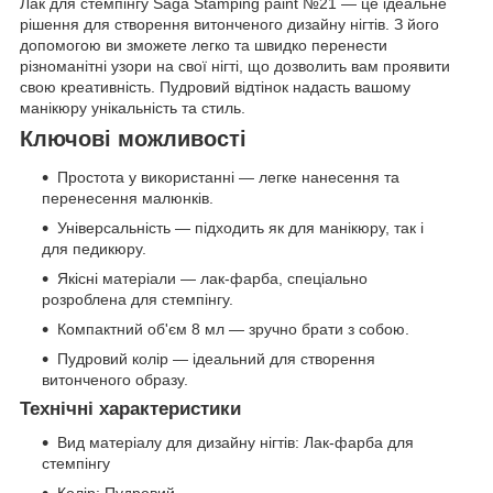
Лак для стемпінгу Saga Stamping paint №21 — це ідеальне
рішення для створення витонченого дизайну нігтів. З його
допомогою ви зможете легко та швидко перенести
різноманітні узори на свої нігті, що дозволить вам проявити
свою креативність. Пудровий відтінок надасть вашому
манікюру унікальність та стиль.
Ключові можливості
Простота у використанні — легке нанесення та
перенесення малюнків.
Універсальність — підходить як для манікюру, так і
для педикюру.
Якісні матеріали — лак-фарба, спеціально
розроблена для стемпінгу.
Компактний об'єм 8 мл — зручно брати з собою.
Пудровий колір — ідеальний для створення
витонченого образу.
Технічні характеристики
Вид матеріалу для дизайну нігтів: Лак-фарба для
стемпінгу