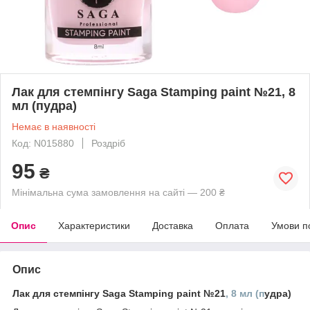
Лак для стемпінгу Saga Stamping paint №21, 8
мл (пудра)
Немає в наявності
Код: N015880
Роздріб
95
₴
Мінімальна сума замовлення на сайті — 200 ₴
Опис
Характеристики
Доставка
Оплата
Умови п
Опис
Лак для стемпінгу Saga Stamping paint №21
, 8 мл (п
удра)