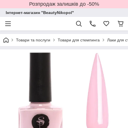
Розпродаж залишків до -50%
Інтернет-магазин "BeautyNikopol"
Товари та послуги
Товари для стемпинга
Лаки для с