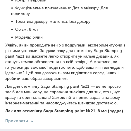
Колір: Пудровий
Функціональне призначення: Для манікюру, Для
педикюру
Тематика декору, малюнка: Без декору
Об'єм: 8 мл
Модель: білий
Уявіть, як ви проводите вечір з подругами, експериментуючи з
різними узорами. Завдяки лаку для стемпінгу Saga Stamping
paint №21 ви зможете легко створити унікальні дизайни, які
стануть темою обговорення на всій вечірці. А можливо, ви
готуєтеся до важливої події і хочете, щоб ваші нігті виглядали
ідеально? Цей лак дозволить вам виділитися серед інших і
зробити ваш образ завершеним.
Лак для стемпінгу Saga Stamping paint №21 — це не просто
засіб для манікюру, це справжня знахідка для тих, хто цінує
красу та оригінальність! Замовляйте прямо зараз в нашому
інтернет-магазині та насолоджуйтесь швидкою доставкою.
Лак для стемпінгу Saga Stamping paint №21, 8 мл (пудра)
Приховати