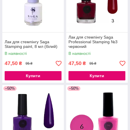
Лак для стемпінгу Saga
Лак для стемпінгу Saga
Professional Stamping №3
Stamping paint, 8 мл (білий)
червоний
В наявності
В наявності
47,50
47,50
₴
₴
95 ₴
95 ₴
Купити
Купити
–50%
–50%