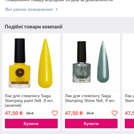
Всі умови повернення
Подібні товари компанії
Лак для стемпінгу Saga
Лак для стемпінгу Saga
Лак 
Stamping paint №8, 8 мл
Stamping Shine №6, 8 мл
Stam
(жовтий)
47,50
47,50
47,
₴
₴
95 ₴
95 ₴
Купити
Купити